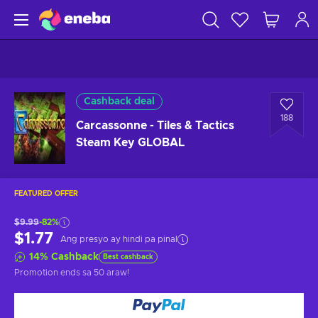
Cashback deal
188
Carcassonne - Tiles & Tactics
Steam Key GLOBAL
FEATURED OFFER
$9.99
-82%
$1.77
Ang presyo ay hindi pa pinal
14
%
Cashback
Best cashback
Promotion ends
sa 50 araw
!