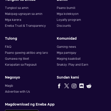
Tungkol sa amin
Paano bumili
Makipag-ugnayan sa amin
Mga koleksyon
Mga karera
Loyalty program
Eneba Trust & Transparency
Discounts
Tulong
Komunidad
FAQ
Gaming news
Paano gawing aktibo ang laro
Mga pamigay
Gumawa ng tiket
Maging kaakibat
Karapatan sa Pagsauli
Snakzy: Play and Earn
Negosyo
Sundan kami
Magb
Advertise with Us
Magdownload ng Eneba App