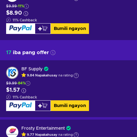
$9.99
-11%
$8.90
11
%
Cashback
Bumili ngayon
17
iba pang offer
BF Supply
9.84
Napakahusay
na rating
$9.99
-84%
$1.57
11
%
Cashback
Bumili ngayon
Frosty Entertainment
9.77
Napakahusay
na rating