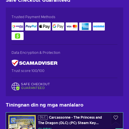
Safe Checkout
Guaranteed
Trusted Payment Methods
Data Encryption & Protection
Trust score 100/100
SAFE CHECKOUT
GUARANTEED
Tiningnan din ng mga manlalaro
Carcassonne - The Princess and
DLC
The Dragon (DLC) (PC) Steam Key
GLOBAL