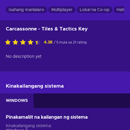
Isahang manlalaro
Multiplayer
Lokal na Co-op
Hatiin
Carcassonne - Tiles & Tactics Key
4.38
/ 5 mula sa 21 rating
No description yet
Kinakailangang sistema
WINDOWS
Pinakamaliit na kailangan ng sistema
Kinakailangang sistema