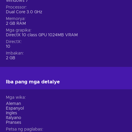
Windows 7
Processor
Dual Core 3.0 GHz
Memorya
2 GB RAM
Mga grapika
DirectX 10 class GPU 1024MB VRAM
DirectX
10
Imbakan
2 GB
Iba pang mga detalye
Mga wika
Aleman
Espanyol
Ingles
Italyano
Pranses
Petsa ng paglabas