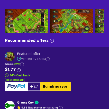
Recommended offers
Featured offer
Verified by Eneba
$9.99
-82%
$1.77
14
%
Cashback
Best cashback
Bumili ngayon
Green Key
9.88
Napakahusay
na rating