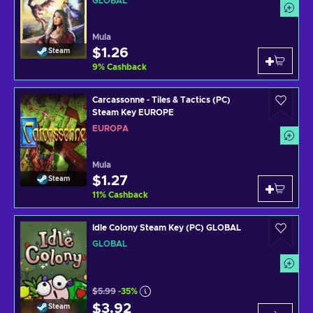
GLOBAL
Mula
$1.26
Steam
9
%
Cashback
Carcassonne - Tiles & Tactics (PC)
Steam Key EUROPE
EUROPA
Mula
$1.27
Steam
11
%
Cashback
Idle Colony Steam Key (PC) GLOBAL
GLOBAL
$5.99
-35%
$3.92
Steam