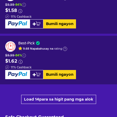
$9.99
-84%
$1.58
11
%
Cashback
Bumili ngayon
Best-Pick
9.68
Napakahusay na
rating
$9.99
-84%
$1.62
11
%
Cashback
Bumili ngayon
Load 14para sa higit pang mga alok