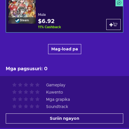
Mula
$6.92
Steam
11
%
Cashback
Mag-load pa
Mga pagsusuri
:
0
Gameplay
Kuwento
Mga grapika
Soundtrack
Suriin ngayon