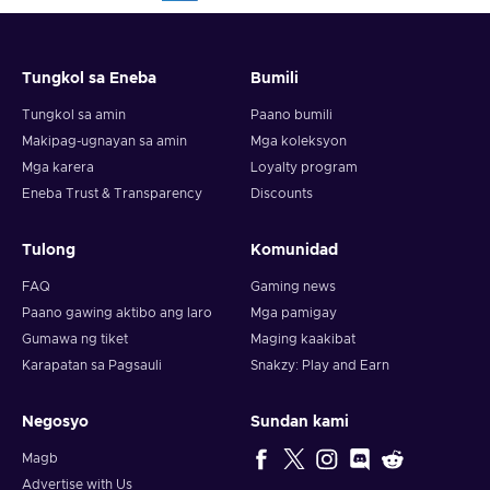
Tungkol sa Eneba
Bumili
Tungkol sa amin
Paano bumili
Makipag-ugnayan sa amin
Mga koleksyon
Mga karera
Loyalty program
Eneba Trust & Transparency
Discounts
Tulong
Komunidad
FAQ
Gaming news
Paano gawing aktibo ang laro
Mga pamigay
Gumawa ng tiket
Maging kaakibat
Karapatan sa Pagsauli
Snakzy: Play and Earn
Negosyo
Sundan kami
Magb
Advertise with Us