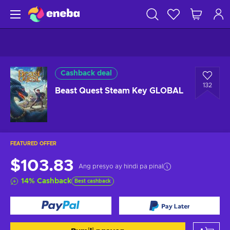
Cashback deal
132
Beast Quest Steam Key GLOBAL
FEATURED OFFER
$103.83
Ang presyo ay hindi pa pinal
14
%
Cashback
Best cashback