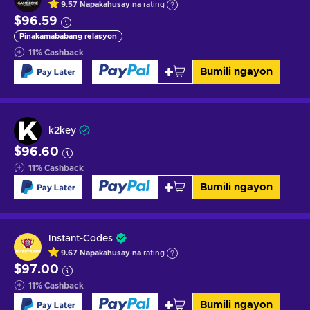
9.57
Napakahusay na
rating
$96.59
Pinakamababang relasyon
11
%
Cashback
Bumili ngayon
k2key
$96.60
11
%
Cashback
Bumili ngayon
Instant-Codes
9.67
Napakahusay na
rating
$97.00
11
%
Cashback
Bumili ngayon