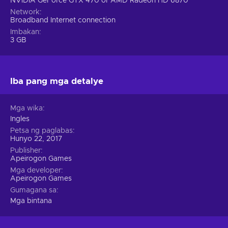
NVIDIA GeForce GTX 470 or AMD Radeon HD 6870
Network
Broadband Internet connection
Imbakan
3 GB
Iba pang mga detalye
Mga wika
Ingles
Petsa ng paglabas
Hunyo 22, 2017
Publisher
Apeirogon Games
Mga developer
Apeirogon Games
Gumagana sa
Mga bintana