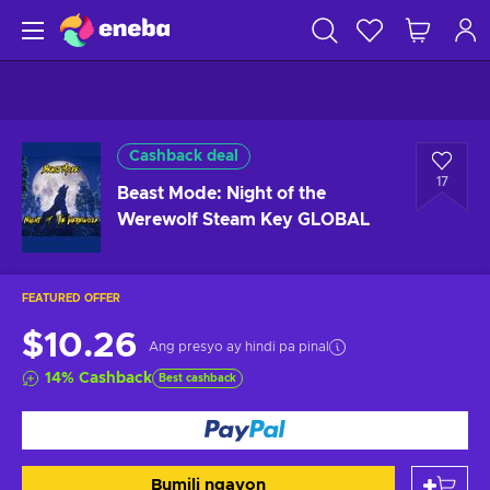
Cashback deal
17
Beast Mode: Night of the
Werewolf Steam Key GLOBAL
FEATURED OFFER
$10.26
Ang presyo ay hindi pa pinal
14
%
Cashback
Best cashback
Bumili ngayon