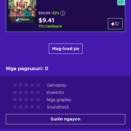
$19.99
-53%
$9.41
Steam
11
%
Cashback
Mag-load pa
Mga pagsusuri
:
0
Gameplay
Kuwento
Mga grapika
Soundtrack
Suriin ngayon