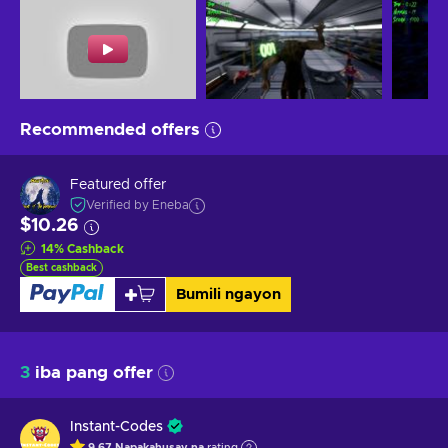
Recommended offers
Featured offer
Verified by Eneba
$10.26
14
%
Cashback
Best cashback
Bumili ngayon
3
iba pang offer
Instant-Codes
9.67
Napakahusay na
rating