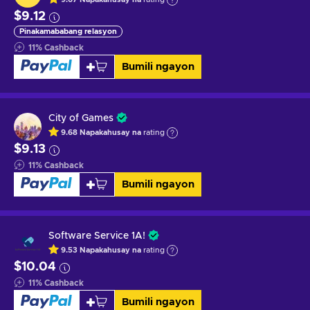
$9.12
Pinakamababang relasyon
11
%
Cashback
Bumili ngayon
City of Games
9.68
Napakahusay na
rating
$9.13
11
%
Cashback
Bumili ngayon
Software Service 1A!
9.53
Napakahusay na
rating
$10.04
11
%
Cashback
Bumili ngayon