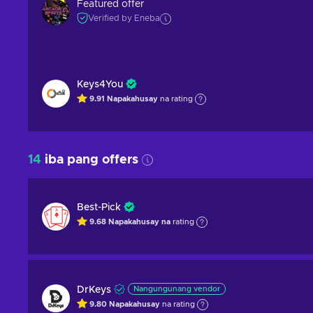
Featured offer
Verified by Eneba
Keys4You
9.91
Napakahusay
na rating
14
iba pang offers
Best-Pick
9.68
Napakahusay na
rating
DrKeys
Nangungunang vendor
9.80
Napakahusay
na rating