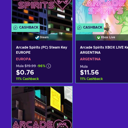
CASHBACK
CASHBACK
Steam
Xbox Live
Arcade Spirits (PC) Steam Key
Arcade Spirits XBOX LIVE K
EUROPE
ARGENTINA
EUROPA
ARGENTINA
Mula
$19.99
-96%
Mula
$0.76
$11.56
11
%
Cashback
11
%
Cashback
Idagdag sa kart
Idagdag sa kart
View offers
View offers