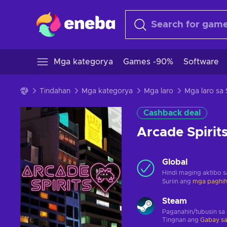
Mga kategorya
Games -90%
Software
Tindahan
Mga kategorya
Mga laro
Mga laro sa
Cashback deal
Arcade Spiri
Global
Hindi maging aktibo 
Suriin ang
mga paghihi
Steam
Paganahin/tubusin sa
Tingnan ang
Gabay sa