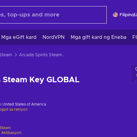
Filipino
Mga eGift kard
NordVPN
Mga gift kard ng Eneba
F
 Steam
Arcade Spirits Steam Key GLOBAL
ts Steam Key GLOBAL
sa
United States of America
gpit sa rehiyon
Steam
 Aktibasyon