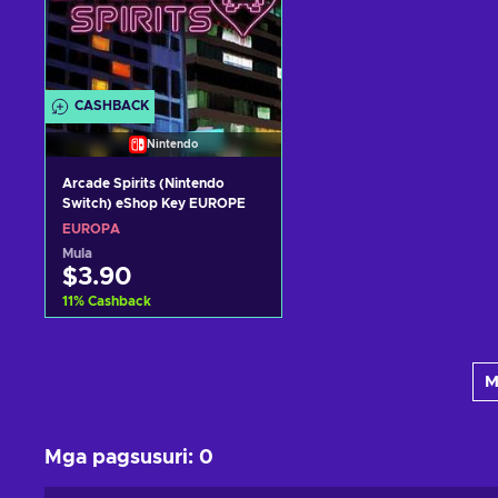
CASHBACK
Nintendo
Arcade Spirits (Nintendo
Switch) eShop Key EUROPE
EUROPA
Mula
$3.90
11
%
Cashback
Idagdag sa kart
M
View offers
Mga pagsusuri
:
0