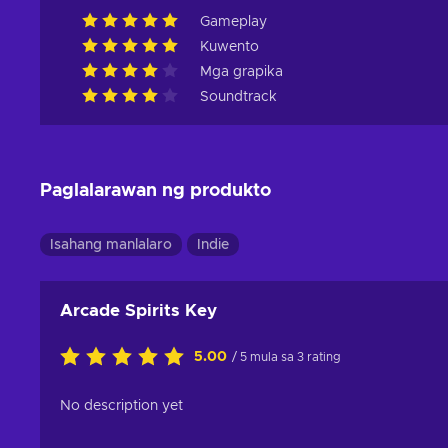
Gameplay
Kuwento
Mga grapika
Soundtrack
Paglalarawan ng produkto
Isahang manlalaro
Indie
Arcade Spirits Key
5.00
/ 5 mula sa 3 rating
No description yet