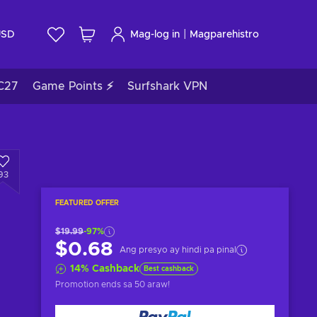
|
USD
Mag-log in
Magparehistro
C27
Game Points ⚡
Surfshark VPN
93
FEATURED OFFER
$19.99
-97%
$0.68
Ang presyo ay hindi pa pinal
14
%
Cashback
Best cashback
Promotion ends
sa 50 araw
!