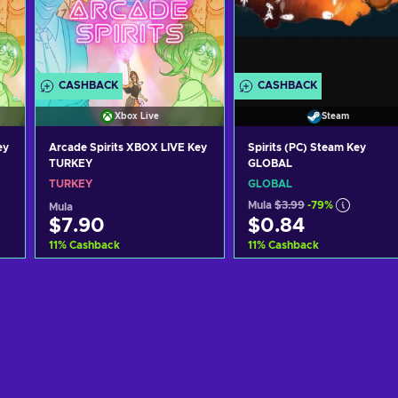
CASHBACK
CASHBACK
Xbox Live
Steam
ey
Arcade Spirits XBOX LIVE Key
Spirits (PC) Steam Key
TURKEY
GLOBAL
TURKEY
GLOBAL
Mula
$3.99
-79%
Mula
$7.90
$0.84
11
%
Cashback
11
%
Cashback
Idagdag sa kart
Idagdag sa kart
View offers
View offers