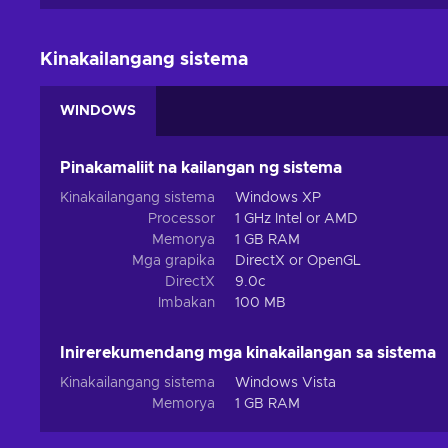
Kinakailangang sistema
WINDOWS
Pinakamaliit na kailangan ng sistema
Kinakailangang sistema
Windows XP
Processor
1 GHz Intel or AMD
Memorya
1 GB RAM
Mga grapika
DirectX or OpenGL
DirectX
9.0c
Imbakan
100 MB
Inirerekumendang mga kinakailangan sa sistema
Kinakailangang sistema
Windows Vista
Memorya
1 GB RAM