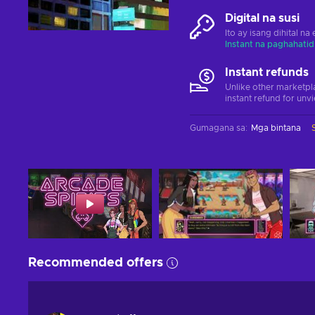
Digital na susi
Ito ay isang dihital n
Instant na paghahatid
Instant refunds
Unlike other marketpl
instant refund for unv
Gumagana sa
:
Mga bintana
Recommended offers