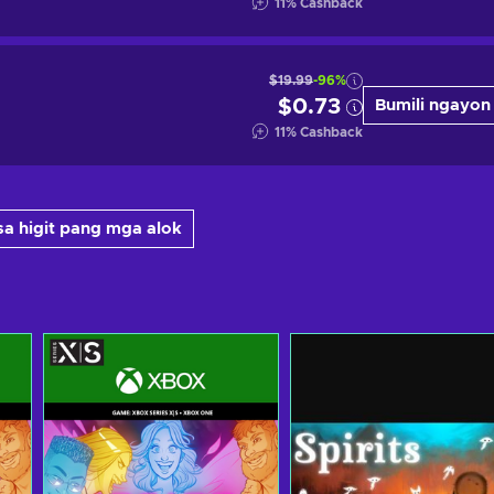
11
%
Cashback
$19.99
-96%
$0.73
Bumili ngayon
11
%
Cashback
sa higit pang mga alok