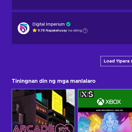
Digital Imperium
9.78
Napakahusay
na rating
Load 11para 
Tiningnan din ng mga manlalaro