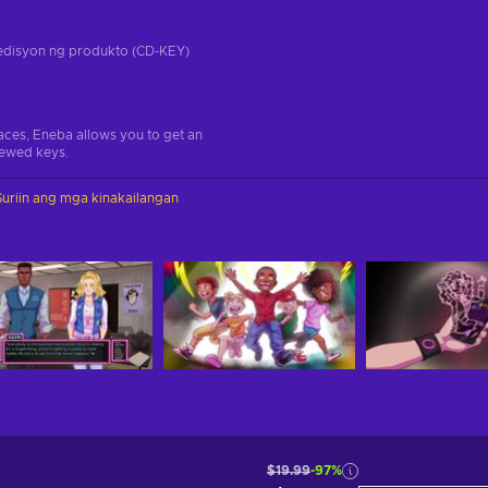
a edisyon ng produkto (CD-KEY)
aces, Eneba allows you to get an
iewed keys.
Suriin ang mga kinakailangan
$19.99
-97%