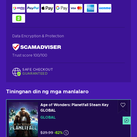
Data Encryption & Protection
Trust score 100/100
SAFE CHECKOUT
GUARANTEED
Tiningnan din ng mga manlalaro
Age of Wonders: Planetfall Steam Key
GLOBAL
GLOBAL
$29.99
-82%