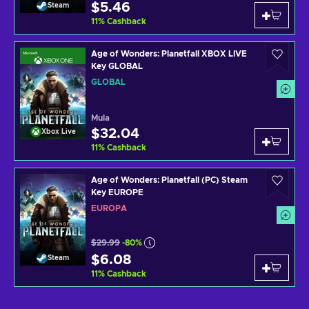
$5.46
Steam
11
%
Cashback
Age of Wonders: Planetfall XBOX LIVE
Key GLOBAL
GLOBAL
Mula
$32.04
Xbox Live
11
%
Cashback
Age of Wonders: Planetfall (PC) Steam
Key EUROPE
EUROPA
$29.99
-80%
$6.08
Steam
11
%
Cashback