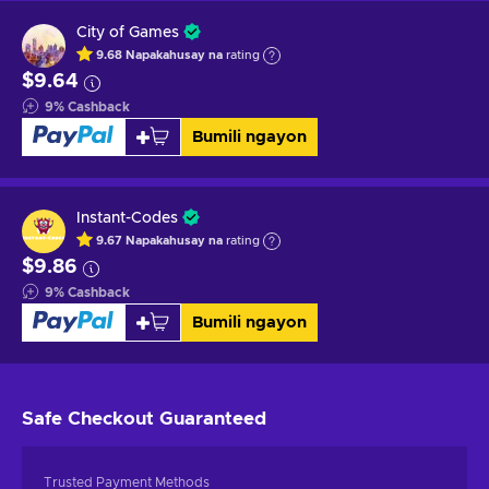
City of Games
9.68
Napakahusay na
rating
$9.64
9
%
Cashback
Bumili ngayon
Instant-Codes
9.67
Napakahusay na
rating
$9.86
9
%
Cashback
Bumili ngayon
Safe Checkout
Guaranteed
Trusted Payment Methods