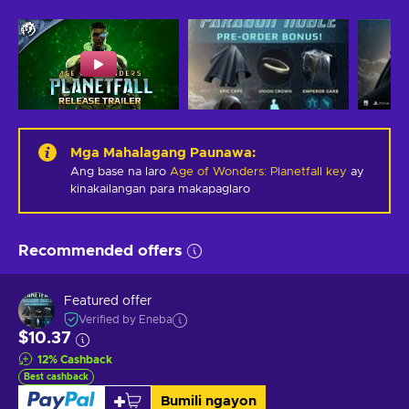
Mga Mahalagang Paunawa
:
Ang base na laro
Age of Wonders: Planetfall key
ay
kinakailangan para makapaglaro
Recommended offers
Featured offer
Verified by Eneba
$10.37
12
%
Cashback
Best cashback
Bumili ngayon