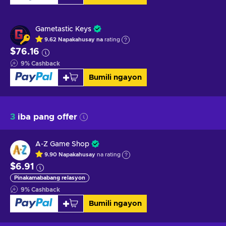
Gametastic Keys
9.62
Napakahusay na
rating
$76.16
9
%
Cashback
Bumili ngayon
3
iba pang offer
A-Z Game Shop
9.90
Napakahusay
na rating
$6.91
Pinakamababang relasyon
9
%
Cashback
Bumili ngayon