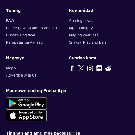
Tulong
Komunidad
FAQ
Gaming news
Paano gawing aktibo ang laro
Mga pamigay
Gumawa ng tiket
Maging kaakibat
Karapatan sa Pagsauli
Snakzy: Play and Earn
Negosyo
Sundan kami
Magb
Advertise with Us
Magdownload ng Eneba App
Tingnan ang amg mga pagsusuri sa