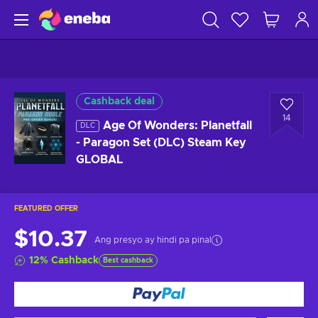
Cashback deal
14
Age Of Wonders: Planetfall
DLC
- Paragon Set (DLC) Steam Key
GLOBAL
FEATURED OFFER
$10.37
Ang presyo ay hindi pa pinal
12
%
Cashback
Best cashback