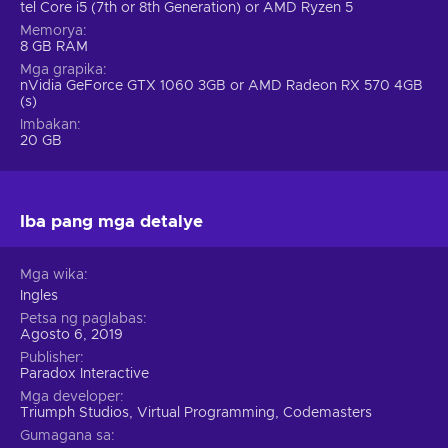
tel Core i5 (7th or 8th Generation) or AMD Ryzen 5
Memorya
8 GB RAM
Mga grapika
nVidia GeForce GTX 1060 3GB or AMD Radeon RX 570 4GB
(s)
Imbakan
20 GB
Iba pang mga detalye
Mga wika
Ingles
Petsa ng paglabas
Agosto 6, 2019
Publisher
Paradox Interactive
Mga developer
Triumph Studios, Virtual Programming, Codemasters
Gumagana sa