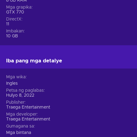
8 GB RAM
Mga grapika
GTX 770
DirectX
11
Imbakan
10 GB
Iba pang mga detalye
Mga wika
Ingles
Petsa ng paglabas
Hulyo 8, 2022
Publisher
Traega Entertainment
Mga developer
Traega Entertainment
Gumagana sa
Mga bintana