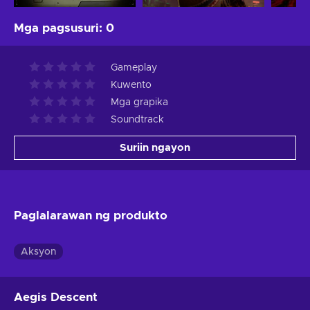
Mga pagsusuri
:
0
Gameplay
Kuwento
Mga grapika
Soundtrack
Suriin ngayon
Paglalarawan ng produkto
Aksyon
Aegis Descent