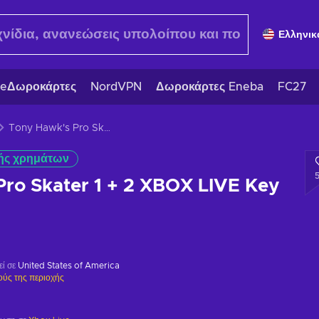
Ελληνικ
eΔωροκάρτες
NordVPN
Δωροκάρτες Eneba
FC27
Tony Hawk's Pro Skater 1 + 2 XBOX LIVE Key GLOBAL
ής χρημάτων
ro Skater 1 + 2 XBOX LIVE Key
εί σε
United States of America
ούς της περιοχής