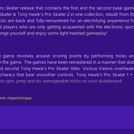
o Skater release that contains the first and the second base gam
kater & Tony Hawk’s Pro Skater 2 in one collection, rebuilt from t
icks are back and fully-remastered for an electrifying experience f
players who are only getting acquainted with the electronic spor
enge yourself and enjoy some light-hearted gameplay!
he game revolves around scoring points by performing tricks a
ugh the game. The games have been remastered in a manner that do
 and second Tony Hawk's Pro Skater titles. Vicious Visions overhaul
echanics that bear smoother controls. Tony Hawk's Pro Skater 1 +
n to spin, jump and do unimaginable tricks on your skateboard!
στε περισσότερα
kateboarding, and enjoy the full pro roster and new professional
rs you to a colourful world that is turned into your playground 
 wild trick combos with the iconic handling of the Tony Hawk’s P
 the authenticity of the first titles and go head-to-head with local 
ion to master all the tricks and be crowned as the unmatch