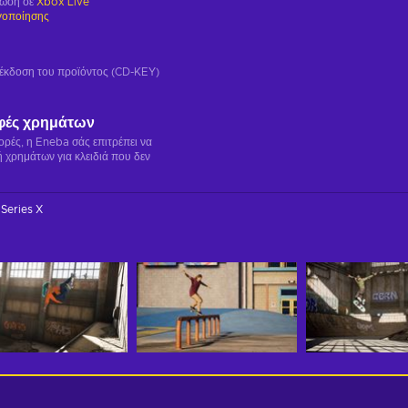
ρωση σε
Xbox Live
γοποίησης
ή έκδοση του προϊόντος (CD-KEY)
φές χρημάτων
γορές, η Eneba σάς επιτρέπει να
 χρημάτων για κλειδιά που δεν
Series X