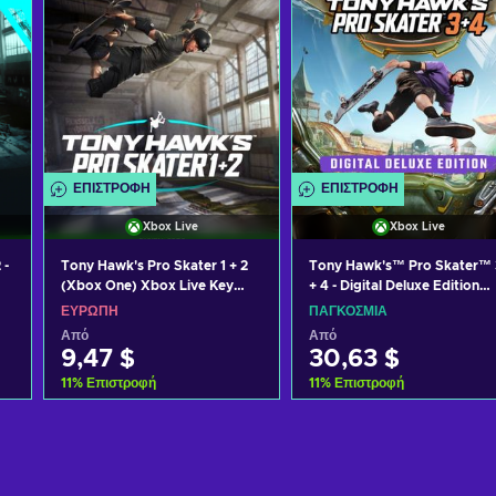
ΕΠΙΣΤΡΟΦΉ
ΕΠΙΣΤΡΟΦΉ
Xbox Live
Xbox Live
 -
Tony Hawk's Pro Skater 1 + 2
Tony Hawk's™ Pro Skater™ 
(Xbox One) Xbox Live Key
+ 4 - Digital Deluxe Edition
EUROPE
PC/XBOX LIVE Key GLOBAL
ΕΥΡΏΠΗ
ΠΑΓΚΌΣΜΙΑ
Από
Από
9,47 $
30,63 $
11
%
Επιστροφή
11
%
Επιστροφή
Προσθήκη στο καλάθι
Προσθήκη στο καλάθι
Δείτε προσφορές
Δείτε προσφορές