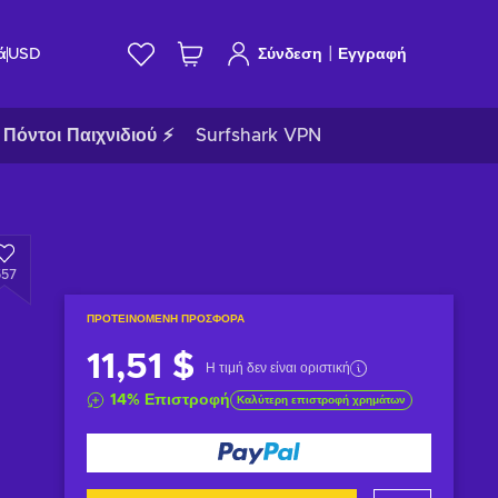
|
ά
USD
Σύνδεση
Εγγραφή
Πόντοι Παιχνιδιού ⚡
Surfshark VPN
557
ΠΡΟΤΕΙΝΌΜΕΝΗ ΠΡΟΣΦΟΡΆ
11,51 $
Η τιμή δεν είναι οριστική
14
%
Επιστροφή
Καλύτερη επιστροφή χρημάτων