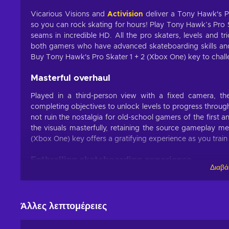
Vicarious Visions and
Activision
deliver a Tony Hawk's Pr
so you can rock skating for hours! Play Tony Hawk’s Pro S
seams in incredible HD. All the pro skaters, levels and tr
both gamers who have advanced skateboarding skills and 
Buy Tony Hawk's Pro Skater 1 + 2 (Xbox One) key to chall
Masterful overhaul
Played in a third-person view with a fixed camera, t
completing objectives to unlock levels to progress thro
not ruin the nostalgia for old-school gamers of the first
the visuals masterfully, retaining the source gameplay m
(Xbox One) key offers a gratifying experience as you trai
Enthralling skateboarding experience
Διαβά
Assume the role of Tony Hawk, the legendary master of s
too. Tony Hawk's Pro Skater 1 + 2 (Xbox One) key transfe
learn tricks and skate on anything you want or can! Hit
Άλλες λεπτομέρειες
Skater series. Enjoy all the original game modes that retain
Player modes. Can you arm yourself with determinat