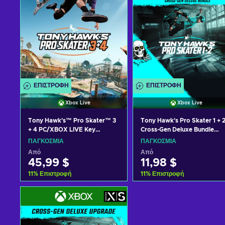
ΕΠΙΣΤΡΟΦΉ
ΕΠΙΣΤΡΟΦΉ
Xbox Live
Xbox Live
Tony Hawk's™ Pro Skater™ 3
Tony Hawk's Pro Skater 1 + 2
+ 4 PC/XBOX LIVE Key
Cross-Gen Deluxe Bundle
GLOBAL
XBOX LIVE Key GLOBAL
ΠΑΓΚΌΣΜΙΑ
ΠΑΓΚΌΣΜΙΑ
Από
Από
45,99 $
11,98 $
11
%
Επιστροφή
11
%
Επιστροφή
Προσθήκη στο καλάθι
Προσθήκη στο καλάθι
Δείτε προσφορές
Δείτε προσφορές