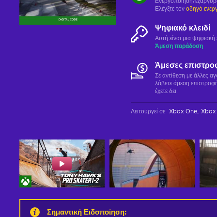
Ενεργοποίηση/εξαργύ
Ελέγξτε τον
οδηγό ενερ
Ψηφιακό κλειδί
Αυτή είναι μια ψηφιακ
Άμεση παράδοση
Άμεσες επιστρο
Σε αντίθεση με άλλες α
λάβετε άμεση επιστροφή
έχετε δει.
Λειτουργεί σε
:
Xbox One
Xbox 
Σημαντική Ειδοποίηση
: