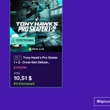
ΕΠΙΣΤΡΟΦΉ
Xbox Live
Tony Hawk's Pro Skater
DLC
1 + 2 - Cross-Gen Deluxe
Upgrade (DLC) XBOX LIVE
ΕΥΡΏΠΗ
Key EUROPE
Από
10,51 $
9
%
Επιστροφή
Προσθήκη στο καλάθι
Φόρτωσ
Δείτε προσφορές