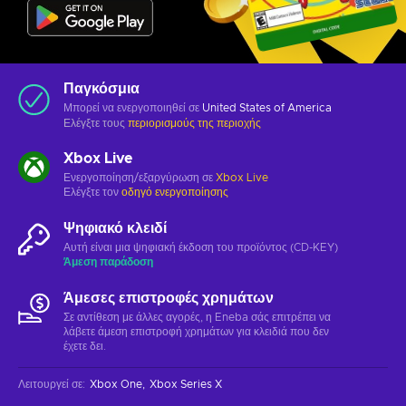
Παγκόσμια
Μπορεί να ενεργοποιηθεί σε
United States of America
Ελέγξτε τους
περιορισμούς της περιοχής
Xbox Live
Ενεργοποίηση/εξαργύρωση σε
Xbox Live
Ελέγξτε τον
οδηγό ενεργοποίησης
Ψηφιακό κλειδί
Αυτή είναι μια ψηφιακή έκδοση του προϊόντος (CD-KEY)
Άμεση παράδοση
Άμεσες επιστροφές χρημάτων
Σε αντίθεση με άλλες αγορές, η Eneba σάς επιτρέπει να
λάβετε άμεση επιστροφή χρημάτων για κλειδιά που δεν
έχετε δει.
Λειτουργεί σε
:
Xbox One
Xbox Series X