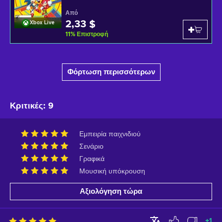
Από
2,33 $
Xbox Live
11
%
Επιστροφή
Φόρτωση περισσότερων
Κριτικές
:
9
Εμπειρία παιχνιδιού
Σενάριο
Γραφικά
Μουσική υπόκρουση
Αξιολόγηση τώρα
+
1