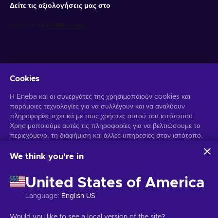
Δείτε τις αξιολογήσεις μας στο
Cookies
Λάβετε προσωποποιημένες προσφορές για παιχνίδια
Η Eneba και οι συνεργάτες της χρησιμοποιούν cookies και
παρόμοιες τεχνολογίες για να συλλέγουν και να αναλύουν
Γραφτείτε συνδρομητής
πληροφορίες σχετικά με τους χρήστες αυτού του ιστότοπου.
Χρησιμοποιούμε αυτές τις πληροφορίες για να βελτιώσουμε το
Μπορείτε να απεγγραφείτε οποιαδήποτε στιγμή. Επισκεφθείτε την
περιεχόμενο, τη διαφήμιση και άλλες υπηρεσίες στον ιστότοπο.
Ειδοποίηση Απορρήτου
για περισσότερες πληροφορίες.
Τα προσωπικά σας δεδομένα ενδέχεται επίσης να
χρησιμοποιηθούν για την εξατομίκευση διαφημίσεων.
We think you're in
Κάνοντας κλικ στο "Αποδοχή όλων", συναινείτε στη χρήση
Ελληνικά
USD
αυτών των τεχνολογιών από την Eneba και τους συνεργάτες
United States of America
της. Μπορείτε να προσαρμόσετε τη συγκατάθεσή σας κάνοντας
κλικ στην επιλογή "Προσαρμογή".
Language
:
English US
Για περισσότερες πληροφορίες σχετικά με τον τρόπο με τον
Πνευματικά δικαιώματα © 2026 Eneba. Όλα τα δικαιώματα διατηρούνται.
οποίο η Google χρησιμοποιεί τα δεδομένα σας, ανατρέξτε στην
JSC "Play Helis", οδός Gyneju 4-333, Βίλνιους, Δημοκρατία της
Would you like to see a local version of the site?