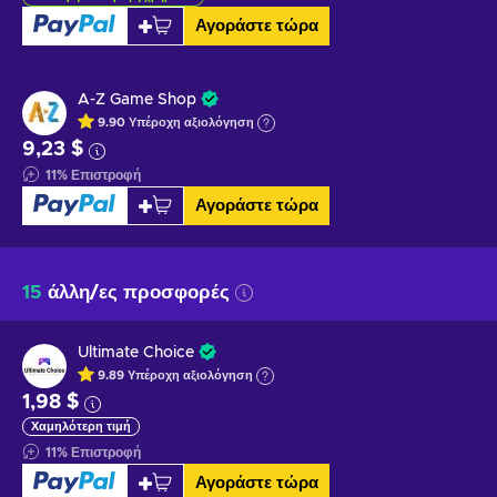
Αγοράστε τώρα
A-Z Game Shop
9.90
Υπέροχη
αξιολόγηση
9,23 $
11
%
Επιστροφή
Αγοράστε τώρα
15
άλλη/ες προσφορές
Ultimate Choice
9.89
Υπέροχη
αξιολόγηση
1,98 $
Χαμηλότερη τιμή
11
%
Επιστροφή
Αγοράστε τώρα