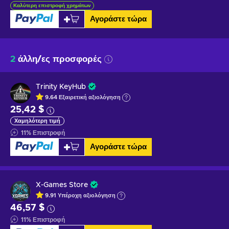
Καλύτερη επιστροφή χρημάτων
Αγοράστε τώρα
2
άλλη/ες προσφορές
Trinity KeyHub
9.64
Εξαιρετική
αξιολόγηση
25,42 $
Χαμηλότερη τιμή
11
%
Επιστροφή
Αγοράστε τώρα
X-Games Store
9.91
Υπέροχη
αξιολόγηση
46,57 $
11
%
Επιστροφή