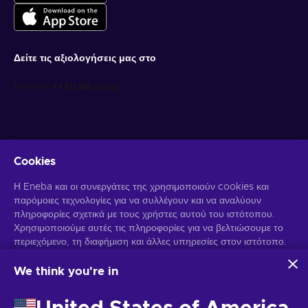
Δείτε τις αξιολογήσεις μας στο
Cookies
Λάβετε προσωποποιημένες προσφορές για παιχνίδια
Η Eneba και οι συνεργάτες της χρησιμοποιούν cookies και
παρόμοιες τεχνολογίες για να συλλέγουν και να αναλύουν
Γραφτείτε συνδρομητής
πληροφορίες σχετικά με τους χρήστες αυτού του ιστότοπου.
Χρησιμοποιούμε αυτές τις πληροφορίες για να βελτιώσουμε το
Μπορείτε να απεγγραφείτε οποιαδήποτε στιγμή. Επισκεφθείτε την
περιεχόμενο, τη διαφήμιση και άλλες υπηρεσίες στον ιστότοπο.
Ειδοποίηση Απορρήτου
για περισσότερες πληροφορίες.
Τα προσωπικά σας δεδομένα ενδέχεται επίσης να
χρησιμοποιηθούν για την εξατομίκευση διαφημίσεων.
We think you're in
Κάνοντας κλικ στο "Αποδοχή όλων", συναινείτε στη χρήση
Ελληνικά
USD
αυτών των τεχνολογιών από την Eneba και τους συνεργάτες