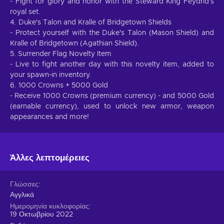
- Fight for glory and honor with the Steward King Feydrid's
royal set.
4. Duke's Talon and Kralle of Bridgetown Shields
- Protect yourself with the Duke's Talon (Mason Shield) and
Kralle of Bridgetown (Agathian Shield).
5. Surrender Flag Novelty Item
- Live to fight another day with this novelty item, added to
your spawn-in inventory.
6. 1000 Crowns + 5000 Gold
- Receive 1000 Crowns (premium currency) - and 5000 Gold
(earnable currency), used to unlock new armor, weapon
appearances and more!
Άλλες λεπτομέρειες
Γλώσσες
Αγγλικά
Ημερομηνία κυκλοφορίας
19 Οκτωβρίου 2022