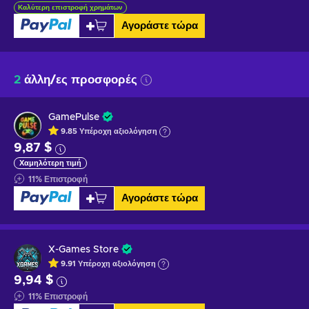
Καλύτερη επιστροφή χρημάτων
Αγοράστε τώρα
2
άλλη/ες προσφορές
GamePulse
9.85
Υπέροχη
αξιολόγηση
9,87 $
Χαμηλότερη τιμή
11
%
Επιστροφή
Αγοράστε τώρα
X-Games Store
9.91
Υπέροχη
αξιολόγηση
9,94 $
11
%
Επιστροφή