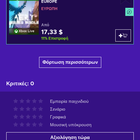
EUROPE
ΕΥΡΏΠΗ
Από
17,33 $
Xbox Live
11
%
Επιστροφή
Φόρτωση περισσότερων
Κριτικές
:
0
Εμπειρία παιχνιδιού
Σενάριο
Γραφικά
Μουσική υπόκρουση
Αξιολόγηση τώρα