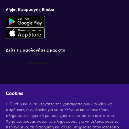
Λήψη Εφαρμογής Eneba
Δείτε τις αξιολογήσεις μας στο
Cookies
Λάβετε προσωποποιημένες προσφορές για παιχνίδια
Η Eneba και οι συνεργάτες της χρησιμοποιούν cookies και
παρόμοιες τεχνολογίες για να συλλέγουν και να αναλύουν
Γραφτείτε συνδρομητής
πληροφορίες σχετικά με τους χρήστες αυτού του ιστότοπου.
Χρησιμοποιούμε αυτές τις πληροφορίες για να βελτιώσουμε το
Μπορείτε να απεγγραφείτε οποιαδήποτε στιγμή. Επισκεφθείτε την
περιεχόμενο, τη διαφήμιση και άλλες υπηρεσίες στον ιστότοπο.
Ειδοποίηση Απορρήτου
για περισσότερες πληροφορίες.