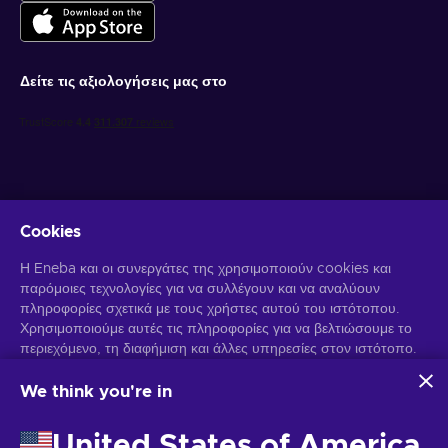
Δείτε τις αξιολογήσεις μας στο
Cookies
Λάβετε προσωποποιημένες προσφορές για παιχνίδια
Η Eneba και οι συνεργάτες της χρησιμοποιούν cookies και
παρόμοιες τεχνολογίες για να συλλέγουν και να αναλύουν
Γραφτείτε συνδρομητής
πληροφορίες σχετικά με τους χρήστες αυτού του ιστότοπου.
Χρησιμοποιούμε αυτές τις πληροφορίες για να βελτιώσουμε το
Μπορείτε να απεγγραφείτε οποιαδήποτε στιγμή. Επισκεφθείτε την
περιεχόμενο, τη διαφήμιση και άλλες υπηρεσίες στον ιστότοπο.
Ειδοποίηση Απορρήτου
για περισσότερες πληροφορίες.
Τα προσωπικά σας δεδομένα ενδέχεται επίσης να
χρησιμοποιηθούν για την εξατομίκευση διαφημίσεων.
We think you're in
Κάνοντας κλικ στο "Αποδοχή όλων", συναινείτε στη χρήση
Ελληνικά
USD
αυτών των τεχνολογιών από την Eneba και τους συνεργάτες
United States of America