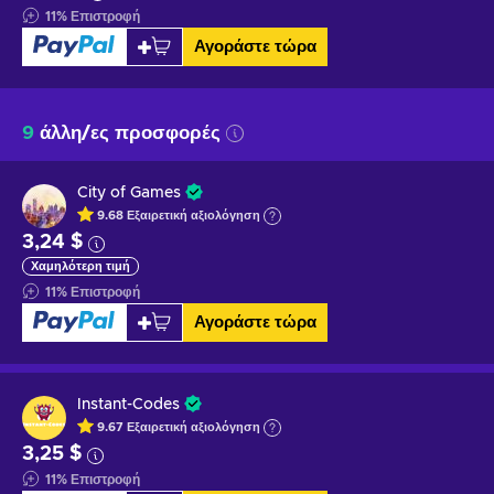
11
%
Επιστροφή
Αγοράστε τώρα
9
άλλη/ες προσφορές
City of Games
9.68
Εξαιρετική
αξιολόγηση
3,24 $
Χαμηλότερη τιμή
11
%
Επιστροφή
Αγοράστε τώρα
Instant-Codes
9.67
Εξαιρετική
αξιολόγηση
3,25 $
11
%
Επιστροφή