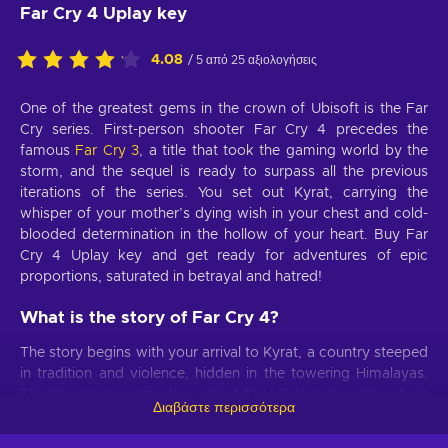
Far Cry 4 Uplay key
4.08
/ 5 από 25 αξιολογήσεις
One of the greatest gems in the crown of Ubisoft is the Far
Cry series. First-person shooter Far Cry 4 precedes the
famous
Far Cry 3
, a title that took the gaming world by the
storm, and the sequel is ready to surpass all the previous
iterations of the series. You set out Kyrat, carrying the
whisper of your mother’s dying wish in your chest and cold-
blooded determination in the hollow of your heart. Buy Far
Cry 4 Uplay key and get ready for adventures of epic
proportions, saturated in betrayal and hatred!
What is the story of Far Cry 4?
The story begins with your arrival to Kyrat, a country steeped
in tradition and violence, hidden in the towering Himalayas.
This time you assume the role of Ajay Ghale who arrives here
Διαβάστε περισσότερα
with one goal in mind - to fulfill your mother’s dying wish.
However, the action gains momentum and before you know