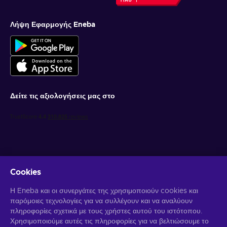
Λήψη Εφαρμογής Eneba
Δείτε τις αξιολογήσεις μας στο
Cookies
Λάβετε προσωποποιημένες προσφορές για παιχνίδια
Η Eneba και οι συνεργάτες της χρησιμοποιούν cookies και
παρόμοιες τεχνολογίες για να συλλέγουν και να αναλύουν
Γραφτείτε συνδρομητής
πληροφορίες σχετικά με τους χρήστες αυτού του ιστότοπου.
Χρησιμοποιούμε αυτές τις πληροφορίες για να βελτιώσουμε το
Μπορείτε να απεγγραφείτε οποιαδήποτε στιγμή. Επισκεφθείτε την