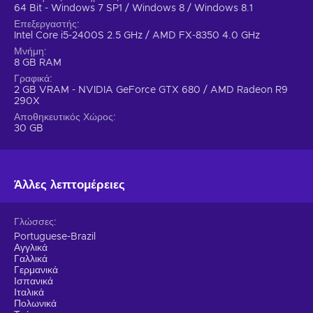
scale adventure amidst the civil war;
64 Bit - Windows 7 SP1 / Windows 8 / Windows 8.1
Flexible combat style
. The game offers a flexible and
Επεξεργαστής
dynamic combat style - use a wide arsenal of weapons and
Intel Core i5-2400S 2.5 GHz / AMD FX-8350 4.0 GHz
utilize your surroundings to your advantage;
Μνήμη
8 GB RAM
Cheaper Far Cry 4 price.
Γραφικά
2 GB VRAM - NVIDIA GeForce GTX 680 / AMD Radeon R9
290X
Αποθηκευτικός Χώρος
30 GB
Άλλες λεπτομέρειες
Γλώσσες
Portuguese-Brazil
Αγγλικά
Γαλλικά
Γερμανικά
Ισπανικά
Ιταλικά
Πολωνικά