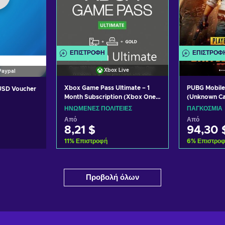
ΕΠΙΣΤΡΟΦΉ
ΕΠΙΣΤΡΟΦ
Xbox Live
Paypal
Xbox Game Pass Ultimate – 1
PUBG Mobile
 USD Voucher
Month Subscription (Xbox One/
(Unknown C
Windows 10) non-stackable
ΗΝΩΜΈΝΕΣ ΠΟΛΙΤΕΊΕΣ
ΠΑΓΚΌΣΜΙΑ
Xbox Live Key UNITED STATES
Από
Από
8,21 $
94,30 
11
%
Επιστροφή
6
%
Επιστρο
Προσθήκη στο καλάθι
Προσθήκ
ο καλάθι
Προβολή όλων
Δείτε προσφορές
Δείτε
σφορές