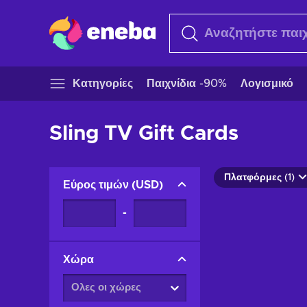
Κατηγορίες
Παιχνίδια -90%
Λογισμικό
Sling TV Gift Cards
Πλατφόρμες (1)
Εύρος τιμών
(
USD
)
-
Χώρα
Ολες οι χώρες