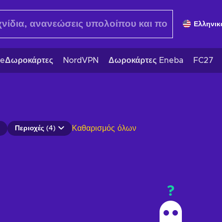
Ελληνικ
eΔωροκάρτες
NordVPN
Δωροκάρτες Eneba
FC27
Καθαρισμός όλων
Περιοχές (4)
?