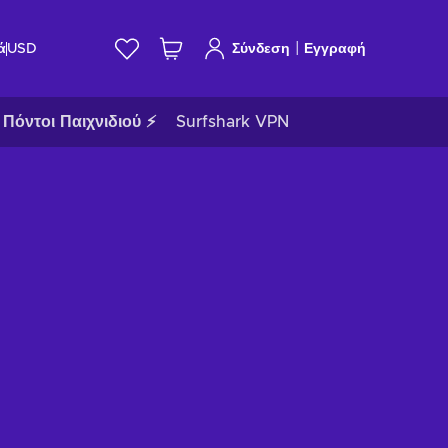
|
ά
USD
Σύνδεση
Εγγραφή
Πόντοι Παιχνιδιού ⚡
Surfshark VPN