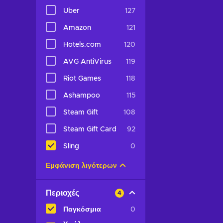
Uber
127
Amazon
121
Hotels.com
120
AVG AntiVirus
119
Riot Games
118
Ashampoo
115
Steam Gift
108
Steam Gift Card
92
Sling
0
Εμφάνιση λιγότερων
Περιοχές
4
Παγκόσμια
0