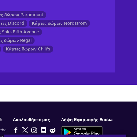
ες δώρων Paramount
ες Discord
Κάρτες δώρων Nordstrom
Saks Fifth Avenue
ες δώρων Regal
Κάρτες δώρων Chilli's
ά
Ακολουθήστε μας
Λήψη Εφαρμογής Eneba
neba