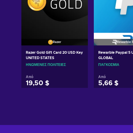
Razer
Rewarble 
Razer Gold Gift Card 20 USD Key
Rewarble Paypal 5
UNITED STATES
GLOBAL
ΗΝΩΜΈΝΕΣ ΠΟΛΙΤΕΊΕΣ
ΠΑΓΚΌΣΜΙΑ
Από
Από
19,50 $
5,66 $
Προσθήκη στο καλάθι
Προσθήκη στ
Δείτε προσφορές
Δείτε προ