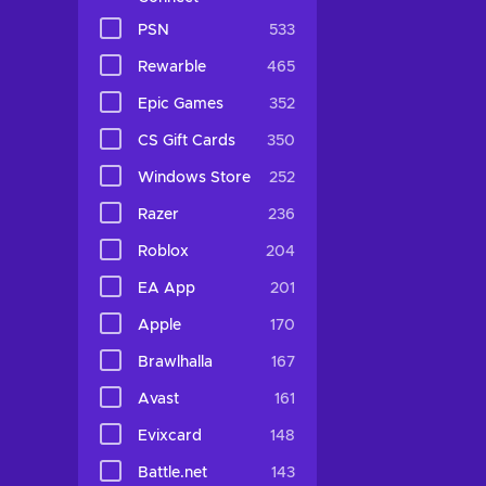
PSN
533
Rewarble
465
Epic Games
352
CS Gift Cards
350
Windows Store
252
Razer
236
Roblox
204
EA App
201
Apple
170
Brawlhalla
167
Avast
161
Evixcard
148
Battle.net
143