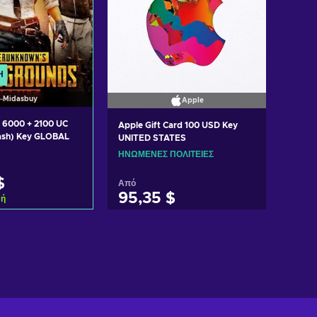
Ή
Midasbuy
Apple
 6000 + 2100 UC
Apple Gift Card 100 USD Key
ash) Key GLOBAL
UNITED STATES
ΗΝΩΜΈΝΕΣ ΠΟΛΙΤΕΊΕΣ
$
Από
95,35 $
φή
η στο καλάθι
Προσθήκη στο καλάθι
 προσφορές
Δείτε προσφορές