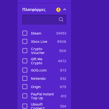
Πλατφόρμες
1
Steam
34953
Xbox Live
8908
Crypto
5531
Voucher
Gift Me
4972
Crypto
GOG.com
873
Nintendo
832
Origin
679
PayPal Instant
613
Top Up
Ubisoft
554
Connect