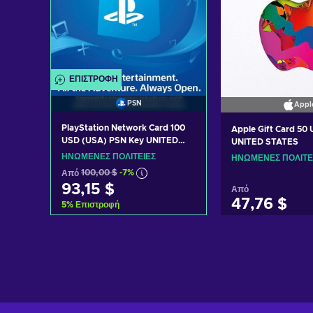
ΕΠΙΣΤΡΟΦΉ
PSN
Appl
PlayStation Network Card 100
Apple Gift Card 50
USD (USA) PSN Key UNITED
UNITED STATES
STATES
ΗΝΩΜΈΝΕΣ ΠΟΛΙΤΕΊΕΣ
ΗΝΩΜΈΝΕΣ ΠΟΛΙΤΕ
Από
100,00 $
-7%
93,15 $
Από
47,76 $
5
%
Επιστροφή
Προσθήκη στο καλάθι
Προσθήκη στ
Δείτε προσφορές
Δείτε προ