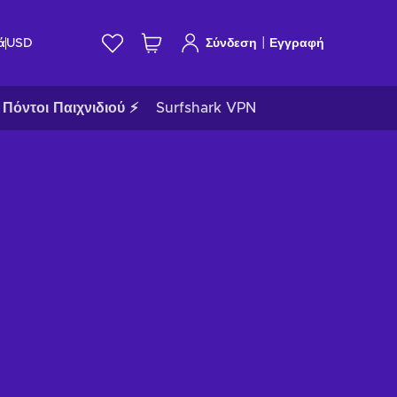
|
ά
USD
Σύνδεση
Εγγραφή
Πόντοι Παιχνιδιού ⚡
Surfshark VPN