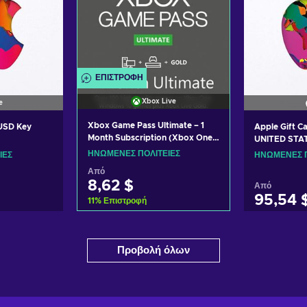
ΕΠΙΣΤΡΟΦΉ
Xbox Live
e
Xbox Game Pass Ultimate – 1
 USD Key
Apple Gift C
Month Subscription (Xbox One/
UNITED STA
Windows 10) non-stackable
ΗΝΩΜΈΝΕΣ ΠΟΛΙΤΕΊΕΣ
ΊΕΣ
ΗΝΩΜΈΝΕΣ Π
Xbox Live Key UNITED STATES
Από
8,62 $
Από
95,54 
11
%
Επιστροφή
Προσθήκη στο καλάθι
ο καλάθι
Προσθήκ
Προβολή όλων
Δείτε προσφορές
σφορές
Δείτε