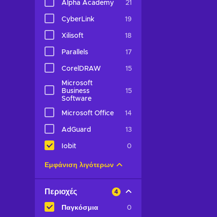
Alpha Academy
21
CyberLink
19
Xilisoft
18
Parallels
17
CorelDRAW
15
Microsoft
Business
15
Software
Microsoft Office
14
AdGuard
13
Iobit
0
Εμφάνιση λιγότερων
Περιοχές
4
Παγκόσμια
0