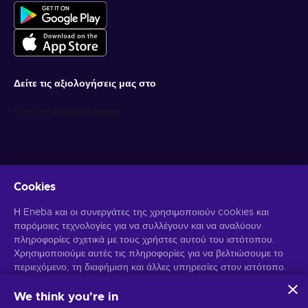
Δείτε τις αξιολογήσεις μας στο
Cookies
Λάβετε προσωποποιημένες προσφορές για παιχνίδια
Η Eneba και οι συνεργάτες της χρησιμοποιούν cookies και
παρόμοιες τεχνολογίες για να συλλέγουν και να αναλύουν
Γραφτείτε συνδρομητής
πληροφορίες σχετικά με τους χρήστες αυτού του ιστότοπου.
Χρησιμοποιούμε αυτές τις πληροφορίες για να βελτιώσουμε το
Μπορείτε να απεγγραφείτε οποιαδήποτε στιγμή. Επισκεφθείτε την
Ειδοποίηση Απορρήτου
περιεχόμενο, τη διαφήμιση και άλλες υπηρεσίες στον ιστότοπο.
για περισσότερες πληροφορίες.
Τα προσωπικά σας δεδομένα ενδέχεται επίσης να
χρησιμοποιηθούν για την εξατομίκευση διαφημίσεων.
We think you're in