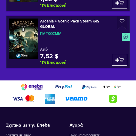
11
%
Επιστροφή
Arcania + Gothic Pack Steam Key
GLOBAL
ΠΑΓΚΌΣΜΙΑ
Από
7,52 $
Steam
11
%
Επιστροφή
Σχετικά με την Eneba
Αγορά
Σχετικά με εμάς
Πώς να αγοράσετε