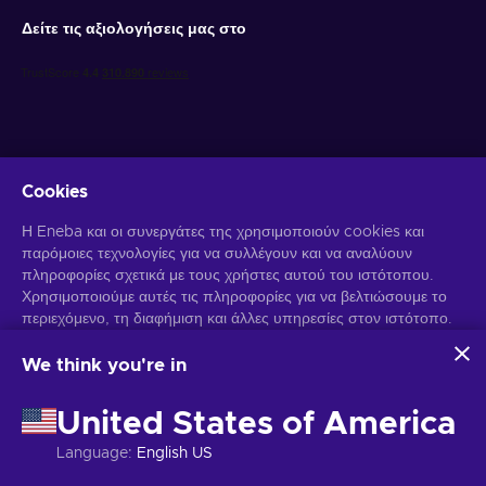
Δείτε τις αξιολογήσεις μας στο
Cookies
Λάβετε προσωποποιημένες προσφορές για παιχνίδια
Η Eneba και οι συνεργάτες της χρησιμοποιούν cookies και
παρόμοιες τεχνολογίες για να συλλέγουν και να αναλύουν
Γραφτείτε συνδρομητής
πληροφορίες σχετικά με τους χρήστες αυτού του ιστότοπου.
Χρησιμοποιούμε αυτές τις πληροφορίες για να βελτιώσουμε το
Μπορείτε να απεγγραφείτε οποιαδήποτε στιγμή. Επισκεφθείτε την
Ειδοποίηση Απορρήτου
περιεχόμενο, τη διαφήμιση και άλλες υπηρεσίες στον ιστότοπο.
για περισσότερες πληροφορίες.
Τα προσωπικά σας δεδομένα ενδέχεται επίσης να
χρησιμοποιηθούν για την εξατομίκευση διαφημίσεων.
We think you're in
Κάνοντας κλικ στο "Αποδοχή όλων", συναινείτε στη χρήση
Ελληνικά
USD
αυτών των τεχνολογιών από την Eneba και τους συνεργάτες
United States of America
της. Μπορείτε να προσαρμόσετε τη συγκατάθεσή σας κάνοντας
κλικ στην επιλογή "Προσαρμογή".
Language
:
English US
Για περισσότερες πληροφορίες σχετικά με τον τρόπο με τον
Πνευματικά δικαιώματα © 2026 Eneba. Όλα τα δικαιώματα διατηρούνται.