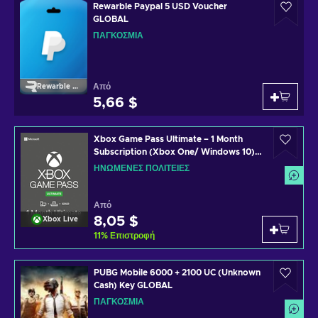
Rewarble Paypal 5 USD Voucher
GLOBAL
ΠΑΓΚΌΣΜΙΑ
Από
Rewarble Paypal
5,66 $
Xbox Game Pass Ultimate – 1 Month
Subscription (Xbox One/ Windows 10)
non-stackable Xbox Live Key UNITED
ΗΝΩΜΈΝΕΣ ΠΟΛΙΤΕΊΕΣ
STATES
Από
8,05 $
Xbox Live
11
%
Επιστροφή
PUBG Mobile 6000 + 2100 UC (Unknown
Cash) Key GLOBAL
ΠΑΓΚΌΣΜΙΑ