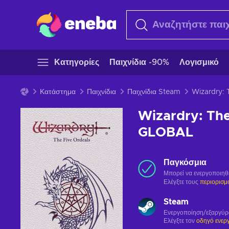
Κατηγορίες
Παιχνίδια -90%
Λογισμικό
Κατάστημα
Παιχνίδια
Παιχνίδια Steam
Wizardry: The
GLOBAL
Παγκόσμια
Μπορεί να ενεργοποιηθ
Ελέγξτε τους
περιορισμ
Steam
Ενεργοποίηση/εξαργύ
Ελέγξτε τον
οδηγό ενερ