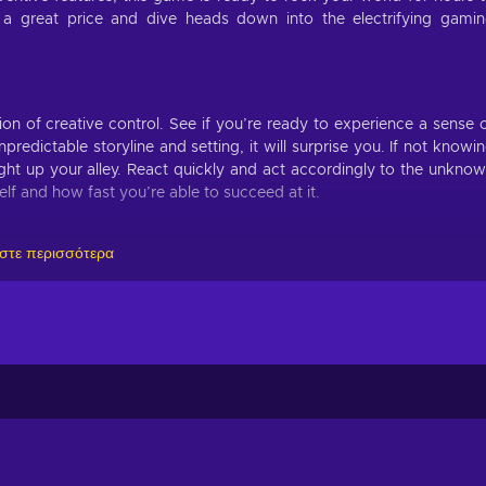
a great price and dive heads down into the electrifying gami
on of creative control. See if you’re ready to experience a sense 
predictable storyline and setting, it will surprise you. If not knowi
right up your alley. React quickly and act accordingly to the unkno
f and how fast you’re able to succeed at it.
στε περισσότερα
y: The Five Ordeals key? Here are some gameplay elements a
isuals and models, and cannot be viewed from other angles;
durally-generated paths and slaying every beast and boss to reach
tense, non-stop action;
issions, and embark on quests that may change the world;
 manner by only taking turns;