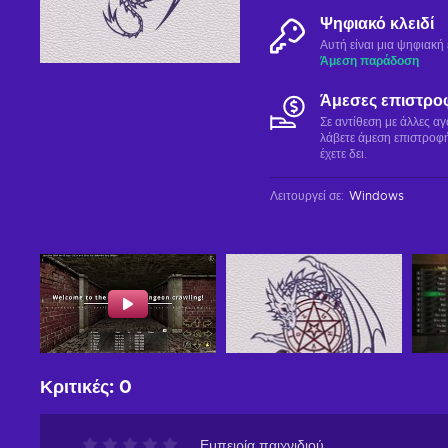
Ψηφιακό κλειδί
Αυτή είναι μια ψηφιακ
Άμεση παράδοση
Άμεσες επιστρο
Σε αντίθεση με άλλες α
λάβετε άμεση επιστροφή
έχετε δει.
Λειτουργεί σε
:
Windows
Κριτικές
:
0
Εμπειρία παιχνιδιού