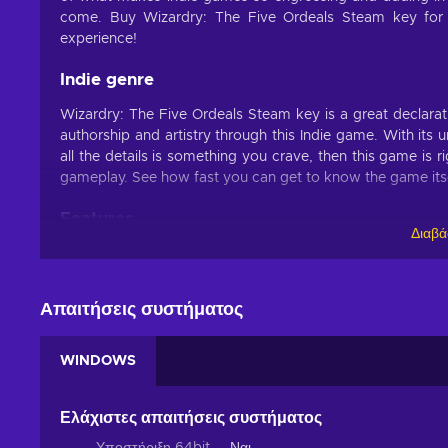
come. Buy Wizardry: The Five Ordeals Steam key for 
experience!
Indie genre
Wizardry: The Five Ordeals Steam key is a great declarati
authorship and artistry through this Indie game. With its un
all the details is something you crave, then this game is 
gameplay. See how fast you can get to know the game itsel
Features
Διαβά
Curious about what awaits you once you buy Wizardr
innovations that will hook you in right from the start:
Απαιτήσεις συστήματος
2D graphics – The world consists of two-dimensional v
Dungeon crawler – You are tasked with exploring proce
WINDOWS
the end of the game;
Hack and slash – You have to slay tons of enemies in in
RPG – You have to level up your character, complete m
Ελάχιστες απαιτήσεις συστήματος
Turn-based – Players can move and fight in a restricted