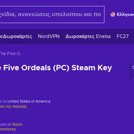
Ελληνικ
eΔωροκάρτες
NordVPN
Δωροκάρτες Eneba
FC27
Wizardry: The Five Ordeals (PC) Steam Key GLOBAL
 Five Ordeals (PC) Steam Key
εί σε
United States of America
ούς της περιοχής
ρωση σε
Steam
γοποίησης