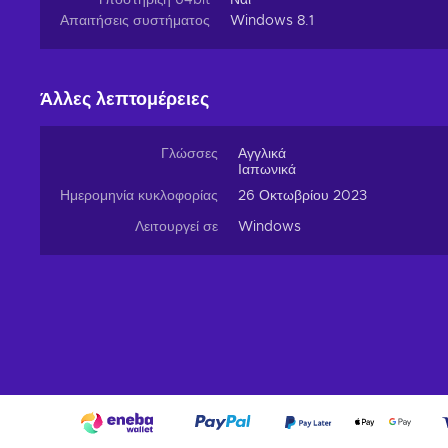
Υποστήριξη 64bit
Ναι
Cheap Wizardry: The Five Ordeals key price.
Απαιτήσεις συστήματος
Windows 8.1
Άλλες λεπτομέρειες
Γλώσσες
Αγγλικά
Ιαπωνικά
Ημερομηνία κυκλοφορίας
26 Οκτωβρίου 2023
Λειτουργεί σε
Windows