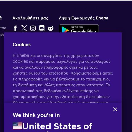
ά
Ακολουθήστε μας
Λήψη Εφαρμογής Eneba
neba
ί Μας
ΕΠΙΛΟΓΉ
Cookies
ΣΥΝΤΆΚΤΗ
Η Eneba και οι συνεργάτες της χρησιμοποιούν
cookies και παρόμοιες τεχνολογίες για να συλλέγουν
και να αναλύουν πληροφορίες σχετικά με τους
χρήστες αυτού του ιστότοπου. Χρησιμοποιούμε αυτές
τις πληροφορίες για να βελτιώσουμε το περιεχόμενο,
τη διαφήμιση και άλλες υπηρεσίες στον ιστότοπο. Τα
προσωπικά σας δεδομένα ενδέχεται επίσης να
χρησιμοποιηθούν για την εξατομίκευση διαφημίσεων.
Κάνοντας κλικ στο "Αποδοχή όλων", συναινείτε στη
χρήση αυτών των τεχνολογιών από την Eneba και
τους συνεργάτες της. Μπορείτε να προσαρμόσετε τη
We think you're in
συγκατάθεσή σας κάνοντας κλικ στην επιλογή
United States of
"Προσαρμογή".
Ελληνικά
USD