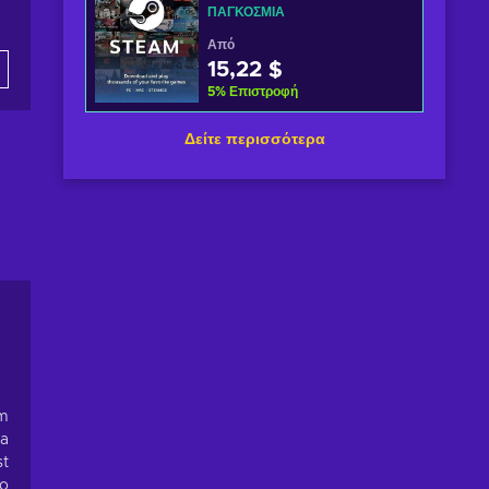
ΠΑΓΚΌΣΜΙΑ
Από
15,22 $
5
%
Επιστροφή
Δείτε περισσότερα
om
 a
st
to