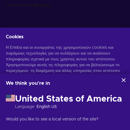
Cookies
Λάβετε προσωποποιημένες προσφορές για παιχνίδια
Η Eneba και οι συνεργάτες της χρησιμοποιούν cookies και
παρόμοιες τεχνολογίες για να συλλέγουν και να αναλύουν
Γραφτείτε συνδρομητής
πληροφορίες σχετικά με τους χρήστες αυτού του ιστότοπου.
Χρησιμοποιούμε αυτές τις πληροφορίες για να βελτιώσουμε το
Μπορείτε να απεγγραφείτε οποιαδήποτε στιγμή. Επισκεφθείτε την
περιεχόμενο, τη διαφήμιση και άλλες υπηρεσίες στον ιστότοπο.
Ειδοποίηση Απορρήτου
για περισσότερες πληροφορίες.
Τα προσωπικά σας δεδομένα ενδέχεται επίσης να
χρησιμοποιηθούν για την εξατομίκευση διαφημίσεων.
We think you're in
Κάνοντας κλικ στο "Αποδοχή όλων", συναινείτε στη χρήση
Ελληνικά
USD
αυτών των τεχνολογιών από την Eneba και τους συνεργάτες
United States of America
της. Μπορείτε να προσαρμόσετε τη συγκατάθεσή σας κάνοντας
κλικ στην επιλογή "Προσαρμογή".
Language
:
English US
Για περισσότερες πληροφορίες σχετικά με τον τρόπο με τον
Πνευματικά δικαιώματα © 2026 Eneba. Όλα τα δικαιώματα διατηρούνται.
οποίο η Google χρησιμοποιεί τα δεδομένα σας, ανατρέξτε στην
JSC "Play Helis", οδός Gyneju 4-333, Βίλνιους, Δημοκρατία της
Would you like to see a local version of the site?
ενότητα
Ασφάλεια και απόρρητο της Google Business
.
Λιθουανίας
Όροι και Προϋποθέσεις
,
Ειδοποίηση απορρήτου
,
Προτιμήσεις cookies
.