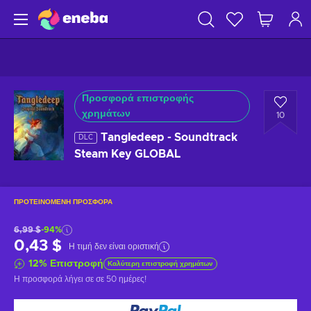
Προσφορά επιστροφής
χρημάτων
10
Tangledeep - Soundtrack
DLC
Steam Key GLOBAL
ΠΡΟΤΕΙΝΌΜΕΝΗ ΠΡΟΣΦΟΡΆ
6,99 $
-94%
0,43 $
Η τιμή δεν είναι οριστική
12
%
Επιστροφή
Καλύτερη επιστροφή χρημάτων
Η προσφορά λήγει σε
σε 50 ημέρες
!