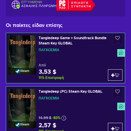
ΕΓΓΥΗΜΈΝΗ
ΕΠΙΛΟΓΉ
ΑΣΦΑΛΉΣ ΠΛΗΡΩΜΉ
ΣΥΝΤΆΚΤΗ
Οι παίκτες είδαν επίσης
Tangledeep Game + Soundtrack Bundle
Steam Key GLOBAL
ΠΑΓΚΌΣΜΙΑ
Από
3,53 $
Steam
11
%
Επιστροφή
Tangledeep (PC) Steam Key GLOBAL
ΠΑΓΚΌΣΜΙΑ
14,99 $
-83%
2,57 $
Steam