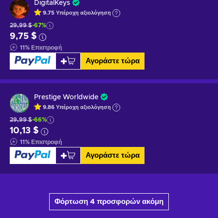
DigitalKeys
9.75
Υπέροχη
αξιολόγηση
29,99 $
-67%
9,75 $
11
%
Επιστροφή
Αγοράστε τώρα
Prestige Worldwide
9.86
Υπέροχη
αξιολόγηση
29,99 $
-66%
10,13 $
11
%
Επιστροφή
Αγοράστε τώρα
Φόρτωση 4 προσφορών ακόμη