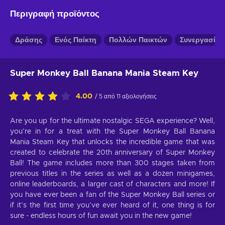
Περιγραφή προϊόντος
Δράσης
Ενός Παίκτη
Πολλών Παικτών
Συνεργασίας
Super Monkey Ball Banana Mania Steam Key
4.00
/ 5 από 11 αξιολογήσεις
Are you up for the ultimate nostalgic SEGA experience? Well,
you’re in for a treat with the Super Monkey Ball Banana
Mania Steam Key that unlocks the incredible game that was
created to celebrate the 20th anniversary of Super Monkey
Ball! The game includes more than 300 stages taken from
previous titles in the series as well as a dozen minigames,
online leaderboards, a larger cast of characters and more! If
you have ever been a fan of the Super Monkey Ball series or
if it’s the first time you’ve ever heard of it, one thing is for
sure - endless hours of fun await you in the new game!