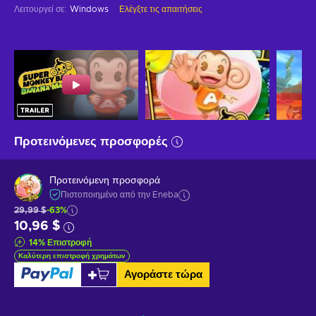
Λειτουργεί σε
:
Windows
Ελέγξτε τις απαιτήσεις
Προτεινόμενες προσφορές
Προτεινόμενη προσφορά
Πιστοποιημένο από την Eneba
29,99 $
-63%
10,96 $
14
%
Επιστροφή
Καλύτερη επιστροφή χρημάτων
Αγοράστε τώρα