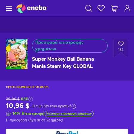
Προσφορά επιστροφής
χρημάτων
182
Super Monkey Ball Banana
Mania Steam Key GLOBAL
ΠΡΟΤΕΙΝΌΜΕΝΗ ΠΡΟΣΦΟΡΆ
29,99 $
-63%
10,96 $
Η τιμή δεν είναι οριστική
14
%
Επιστροφή
Καλύτερη επιστροφή χρημάτων
Η προσφορά λήγει σε
σε 52 ημέρες
!