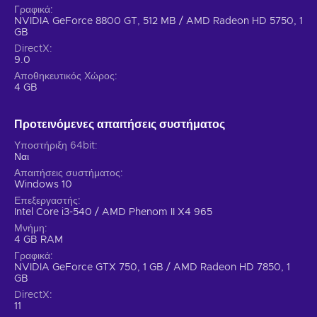
manage to overcome. All of that is made even more
Γραφικά
interesting by online leaderboards that allow you to compete
NVIDIA GeForce 8800 GT, 512 MB / AMD Radeon HD 5750, 1
with friends all over the world or even to try to become the
GB
best Banana Mania player on the planet!
DirectX
9.0
Αποθηκευτικός Χώρος
4 GB
Προτεινόμενες απαιτήσεις συστήματος
Υποστήριξη 64bit
Ναι
Απαιτήσεις συστήματος
Windows 10
Επεξεργαστής
Intel Core i3-540 / AMD Phenom II X4 965
Μνήμη
4 GB RAM
Γραφικά
NVIDIA GeForce GTX 750, 1 GB / AMD Radeon HD 7850, 1
GB
DirectX
11