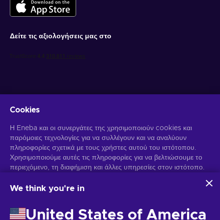
Δείτε τις αξιολογήσεις μας στο
Cookies
Λάβετε προσωποποιημένες προσφορές για παιχνίδια
Η Eneba και οι συνεργάτες της χρησιμοποιούν cookies και
παρόμοιες τεχνολογίες για να συλλέγουν και να αναλύουν
Γραφτείτε συνδρομητής
πληροφορίες σχετικά με τους χρήστες αυτού του ιστότοπου.
Χρησιμοποιούμε αυτές τις πληροφορίες για να βελτιώσουμε το
Μπορείτε να απεγγραφείτε οποιαδήποτε στιγμή. Επισκεφθείτε την
περιεχόμενο, τη διαφήμιση και άλλες υπηρεσίες στον ιστότοπο.
Ειδοποίηση Απορρήτου
για περισσότερες πληροφορίες.
Τα προσωπικά σας δεδομένα ενδέχεται επίσης να
χρησιμοποιηθούν για την εξατομίκευση διαφημίσεων.
We think you're in
Κάνοντας κλικ στο "Αποδοχή όλων", συναινείτε στη χρήση
Ελληνικά
USD
αυτών των τεχνολογιών από την Eneba και τους συνεργάτες
United States of America
της. Μπορείτε να προσαρμόσετε τη συγκατάθεσή σας κάνοντας