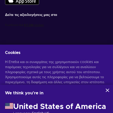
Δείτε τις αξιολογήσεις μας στο
Cookies
Λάβετε προσωποποιημένες προσφορές για παιχνίδια
Η Eneba και οι συνεργάτες της χρησιμοποιούν cookies και
παρόμοιες τεχνολογίες για να συλλέγουν και να αναλύουν
Γραφτείτε συνδρομητής
πληροφορίες σχετικά με τους χρήστες αυτού του ιστότοπου.
Χρησιμοποιούμε αυτές τις πληροφορίες για να βελτιώσουμε το
Μπορείτε να απεγγραφείτε οποιαδήποτε στιγμή. Επισκεφθείτε την
περιεχόμενο, τη διαφήμιση και άλλες υπηρεσίες στον ιστότοπο.
Ειδοποίηση Απορρήτου
για περισσότερες πληροφορίες.
Τα προσωπικά σας δεδομένα ενδέχεται επίσης να
χρησιμοποιηθούν για την εξατομίκευση διαφημίσεων.
We think you're in
Κάνοντας κλικ στο "Αποδοχή όλων", συναινείτε στη χρήση
Ελληνικά
USD
αυτών των τεχνολογιών από την Eneba και τους συνεργάτες
United States of America
της. Μπορείτε να προσαρμόσετε τη συγκατάθεσή σας κάνοντας
κλικ στην επιλογή "Προσαρμογή".