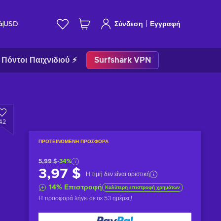
|
ά
USD
Σύνδεση
Εγγραφή
Πόντοι Παιχνιδιού ⚡
Surfshark VPN
42
ΠΡΟΤΕΙΝΌΜΕΝΗ ΠΡΟΣΦΟΡΆ
5,99 $
-34%
3,97 $
Η τιμή δεν είναι οριστική
14
%
Επιστροφή
Καλύτερη επιστροφή χρημάτων
Η προσφορά λήγει σε
σε 53 ημέρες
!