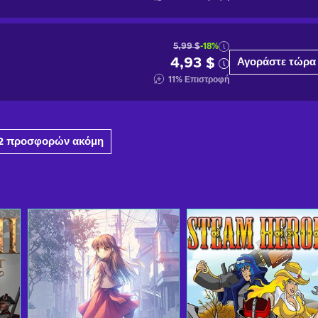
5,99 $
-18%
4,93 $
Αγοράστε τώρα
11
%
Επιστροφή
2 προσφορών ακόμη