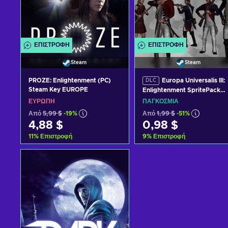
ΕΠΙΣΤΡΟΦΉ
ΕΠΙΣΤΡΟΦΉ
Steam
Steam
PROZE: Enlightenment (PC)
Europa Universalis III:
DLC
Steam Key EUROPE
Enlightenment SpritePack
(DLC) (PC) Steam Key
ΕΥΡΏΠΗ
ΠΑΓΚΌΣΜΙΑ
GLOBAL
Από
5,99 $
-19%
Από
1,99 $
-51%
4,88 $
0,98 $
11
%
Επιστροφή
9
%
Επιστροφή
Προσθήκη στο καλάθι
Προσθήκη στο καλάθι
Δείτε προσφορές
Δείτε προσφορές