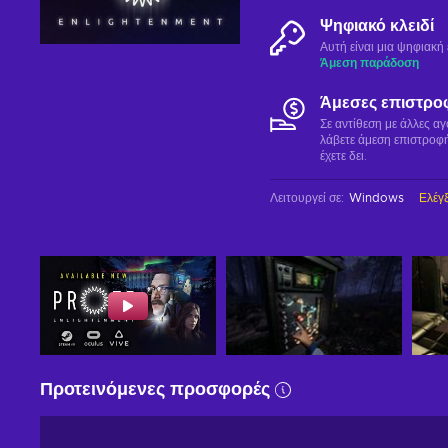
Ψηφιακό κλειδί
Αυτή είναι μια ψηφιακ
Άμεση παράδοση
Άμεσες επιστρο
Σε αντίθεση με άλλες α
λάβετε άμεση επιστροφή
έχετε δει.
Λειτουργεί σε
:
Windows
Ελέγξ
Προτεινόμενες προσφορές