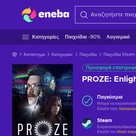
Κατηγορίες
Παιχνίδια -90%
Λογισμικό
Κατάστημα
Κατηγορίες
Παιχνίδια
Παιχνίδια Steam
Προσφορά επιστροφ
PROZE: Enli
Παγκόσμια
Μπορεί να ενεργοποιηθ
Ελέγξτε τους
περιορισμ
Steam
Ενεργοποίηση/εξαργύ
Ελέγξτε τον
οδηγό ενερ