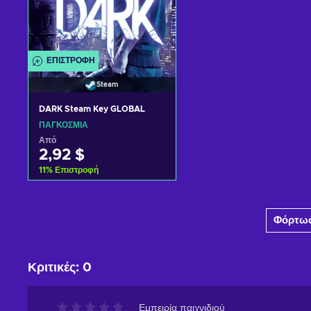
ΕΠΙΣΤΡΟΦΉ
Steam
DARK Steam Key GLOBAL
ΠΑΓΚΌΣΜΙΑ
Από
2,92 $
11
%
Επιστροφή
Προσθήκη στο καλάθι
Φόρτωσ
Δείτε προσφορές
Κριτικές
:
0
Εμπειρία παιχνιδιού