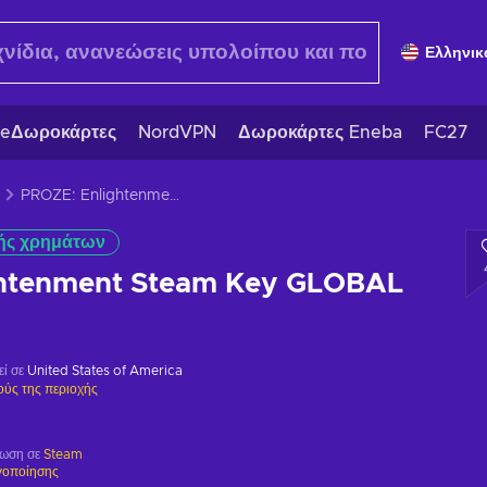
Ελληνικ
eΔωροκάρτες
NordVPN
Δωροκάρτες Eneba
FC27
PROZE: Enlightenment Steam Key GLOBAL
ής χρημάτων
ghtenment Steam Key GLOBAL
εί σε
United States of America
ούς της περιοχής
ρωση σε
Steam
γοποίησης