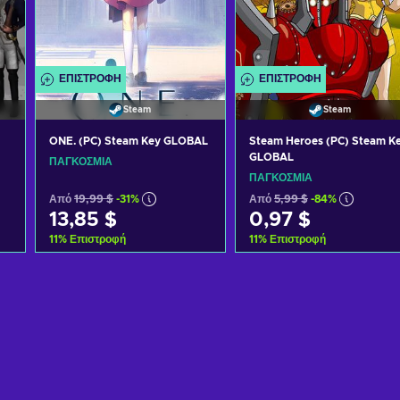
ΕΠΙΣΤΡΟΦΉ
ΕΠΙΣΤΡΟΦΉ
Steam
Steam
ONE. (PC) Steam Key GLOBAL
Steam Heroes (PC) Steam K
GLOBAL
ΠΑΓΚΌΣΜΙΑ
ΠΑΓΚΌΣΜΙΑ
Από
19,99 $
-31%
Από
5,99 $
-84%
13,85 $
0,97 $
11
%
Επιστροφή
11
%
Επιστροφή
Προσθήκη στο καλάθι
Προσθήκη στο καλάθι
Δείτε προσφορές
Δείτε προσφορές