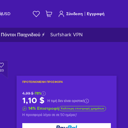
|
ά
USD
Σύνδεση
Εγγραφή
Πόντοι Παιχνιδιού ⚡
Surfshark VPN
189
ΠΡΟΤΕΙΝΌΜΕΝΗ ΠΡΟΣΦΟΡΆ
4,99 $
-78%
1,10 $
Η τιμή δεν είναι οριστική
14
%
Επιστροφή
Καλύτερη επιστροφή χρημάτων
Η προσφορά λήγει σε
σε 50 ημέρες
!