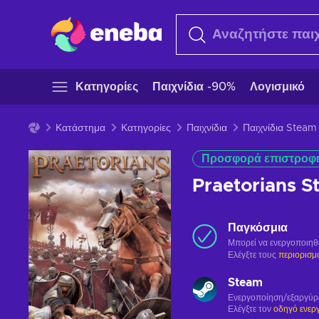
Κατηγορίες
Παιχνίδια -90%
Λογισμικό
Κατάστημα
Κατηγορίες
Παιχνίδια
Παιχνίδια Steam
Προσφορά επιστροφ
Praetorians 
Παγκόσμια
Μπορεί να ενεργοποιηθ
Ελέγξτε τους
περιορισμ
Steam
Ενεργοποίηση/εξαργύ
Ελέγξτε τον
οδηγό ενερ