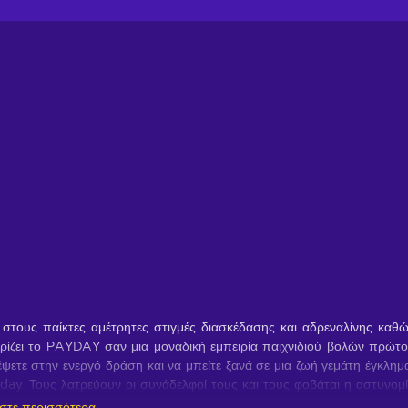
στους παίκτες αμέτρητες στιγμές διασκέδασης και αδρεναλίνης καθ
χωρίζει το PAYDAY σαν μια μοναδική εμπειρία παιχνιδιού βολών πρώτ
ετε στην ενεργό δράση και να μπείτε ξανά σε μια ζωή γεμάτη έγκλημ
ay. Τους λατρεύουν οι συνάδελφοί τους και τους φοβάται η αστυνομ
α στην Ουάσιγκτον έφτασε στο τέλος της, η ομάδα επανασυνδέεται ξα
στε περισσότερα