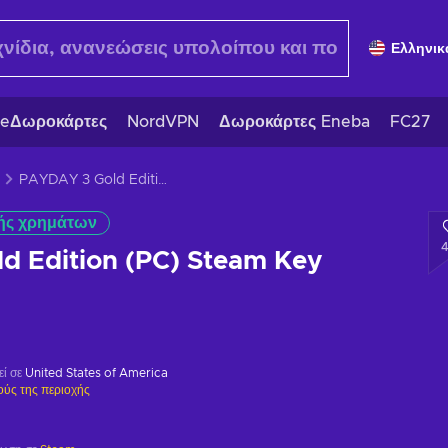
Ελληνικ
eΔωροκάρτες
NordVPN
Δωροκάρτες Eneba
FC27
PAYDAY 3 Gold Edition (PC) Steam Key GLOBAL
ής χρημάτων
d Edition (PC) Steam Key
εί σε
United States of America
ούς της περιοχής