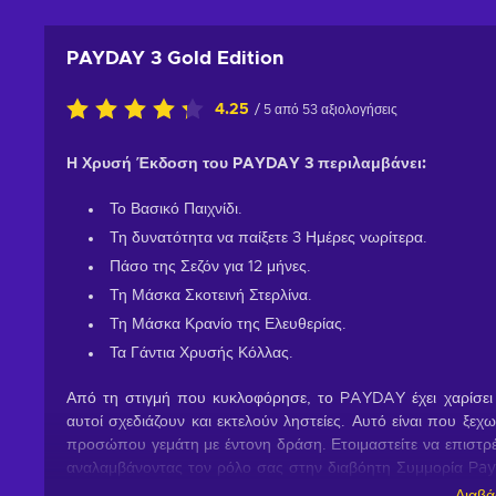
PAYDAY 3 Gold Edition
4.25
/ 5 από 53 αξιολογήσεις
Η Χρυσή Έκδοση του PAYDAY 3 περιλαμβάνει:
Το Βασικό Παιχνίδι.
Τη δυνατότητα να παίξετε 3 Ημέρες νωρίτερα.
Πάσο της Σεζόν για 12 μήνες.
Τη Μάσκα Σκοτεινή Στερλίνα.
Τη Μάσκα Κρανίο της Ελευθερίας.
Τα Γάντια Χρυσής Κόλλας.
Από τη στιγμή που κυκλοφόρησε, το PAYDAY έχει χαρίσει 
αυτοί σχεδιάζουν και εκτελούν ληστείες. Αυτό είναι που ξε
προσώπου γεμάτη με έντονη δράση. Ετοιμαστείτε να επιστρέψ
αναλαμβάνοντας τον ρόλο σας στην διαβόητη Συμμορία Payd
όπου και να πάνε. Αν και η προηγούμενη τους δραστηριότητ
Διαβά