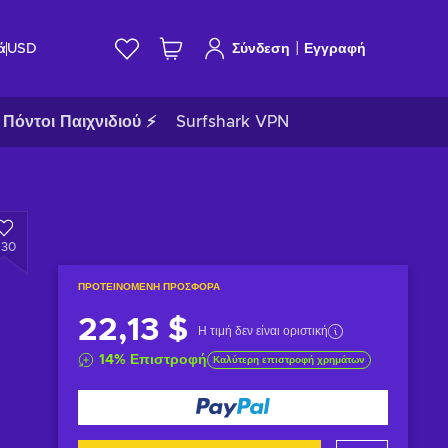
|
ά
USD
Σύνδεση
Εγγραφή
Πόντοι Παιχνιδιού ⚡
Surfshark VPN
430
ΠΡΟΤΕΙΝΌΜΕΝΗ ΠΡΟΣΦΟΡΆ
22,13 $
Η τιμή δεν είναι οριστική
14
%
Επιστροφή
Καλύτερη επιστροφή χρημάτων