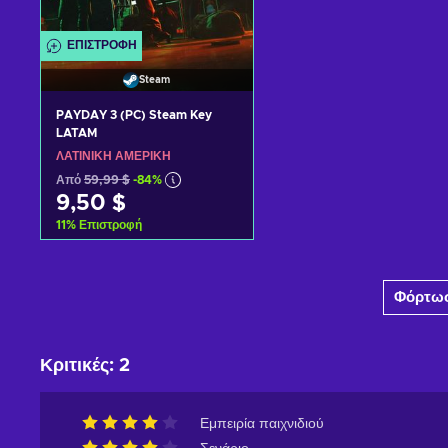
ΕΠΙΣΤΡΟΦΉ
Steam
PAYDAY 3 (PC) Steam Key
LATAM
ΛΑΤΙΝΙΚΉ ΑΜΕΡΙΚΉ
Από
59,99 $
-84%
9,50 $
11
%
Επιστροφή
Προσθήκη στο καλάθι
Φόρτωσ
Δείτε προσφορές
Κριτικές
:
2
Εμπειρία παιχνιδιού