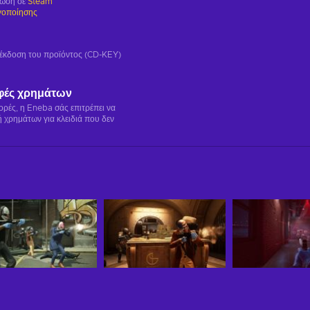
ρωση σε
Steam
γοποίησης
ή έκδοση του προϊόντος (CD-KEY)
φές χρημάτων
γορές, η Eneba σάς επιτρέπει να
 χρημάτων για κλειδιά που δεν