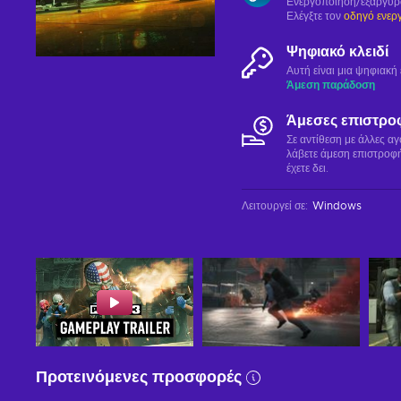
Ενεργοποίηση/εξαργύ
Ελέγξτε τον
οδηγό ενερ
Ψηφιακό κλειδί
Αυτή είναι μια ψηφιακ
Άμεση παράδοση
Άμεσες επιστρο
Σε αντίθεση με άλλες α
λάβετε άμεση επιστροφή
έχετε δει.
Λειτουργεί σε
:
Windows
Προτεινόμενες προσφορές