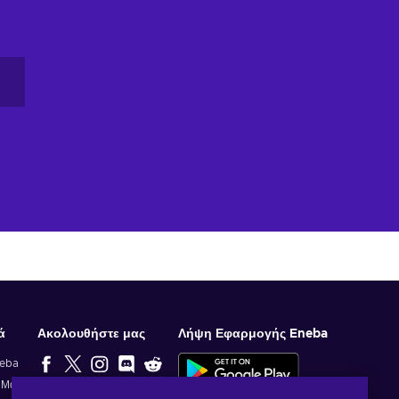
ά
Ακολουθήστε μας
Λήψη Εφαρμογής Eneba
neba
ί Μας