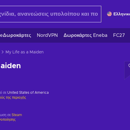
Ελληνικ
eΔωροκάρτες
NordVPN
Δωροκάρτες Eneba
FC27
My Life as a Maiden
Maiden
εί σε
United States of America
ούς της περιοχής
ρωση σε
Steam
γοποίησης