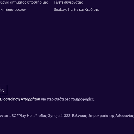
υργία αιτήματος υποστήριξης
Γίνετε συνεργάτης
ική Επιστροφών
Snakzy: Παίξτε και Κερδίστε
ής
Ειδοποίηση Απορρήτου
για περισσότερες πληροφορίες.
νται.
JSC "Play Helis", οδός Gyneju 4-333, Βίλνιους, Δημοκρατία της Λιθουανίας