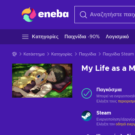
Κατηγορίες
Παιχνίδια -90%
Λογισμικό
Κατάστημα
Κατηγορίες
Παιχνίδια
Παιχνίδια Steam
My Life as a 
Παγκόσμια
Μπορεί να ενεργοποιηθ
Ελέγξτε τους
περιορισμ
Steam
Ενεργοποίηση/εξαργύ
Ελέγξτε τον
οδηγό ενερ