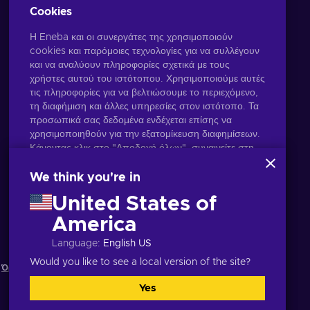
ΕΠΙΛΟΓΉ
Cookies
ΣΥΝΤΆΚΤΗ
Η Eneba και οι συνεργάτες της χρησιμοποιούν
cookies και παρόμοιες τεχνολογίες για να συλλέγουν
και να αναλύουν πληροφορίες σχετικά με τους
χρήστες αυτού του ιστότοπου. Χρησιμοποιούμε αυτές
τις πληροφορίες για να βελτιώσουμε το περιεχόμενο,
τη διαφήμιση και άλλες υπηρεσίες στον ιστότοπο. Τα
προσωπικά σας δεδομένα ενδέχεται επίσης να
χρησιμοποιηθούν για την εξατομίκευση διαφημίσεων.
Κάνοντας κλικ στο "Αποδοχή όλων", συναινείτε στη
χρήση αυτών των τεχνολογιών από την Eneba και
τους συνεργάτες της. Μπορείτε να προσαρμόσετε τη
We think you're in
συγκατάθεσή σας κάνοντας κλικ στην επιλογή
United States of
"Προσαρμογή".
Ελληνικά
USD
Για περισσότερες πληροφορίες σχετικά με τον τρόπο
America
με τον οποίο η Google χρησιμοποιεί τα δεδομένα
Language
:
English US
σας, ανατρέξτε στην ενότητα
Ασφάλεια και απόρρητο
της Google Business
.
Would you like to see a local version of the site?
Όροι και Προϋποθέσεις
,
Ειδοποίηση απορρήτου
,
Yes
Αποδοχή όλων
Προσαρμογή