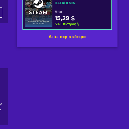
ΠΑΓΚΌΣΜΙΑ
Από
15,29 $
5
%
Επιστροφή
Δείτε περισσότερα
oy
y