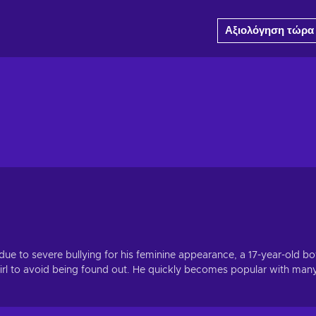
Αξιολόγηση τώρα
 due to severe bullying for his feminine appearance, a 17-year-old b
 girl to avoid being found out. He quickly becomes popular with man