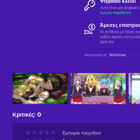
Ψηφιακό κλειδί
Αυτή είναι μια ψηφιακ
Άμεση παράδοση
Άμεσες επιστρο
Σε αντίθεση με άλλες α
λάβετε άμεση επιστροφή
έχετε δει.
Λειτουργεί σε
:
Windows
Κριτικές
:
0
Εμπειρία παιχνιδιού