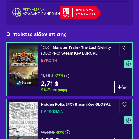
ΕΓΓΥΗΜΈΝΗ
ΕΠΙΛΟΓΉ
ΑΣΦΑΛΉΣ ΠΛΗΡΩΜΉ
ΣΥΝΤΆΚΤΗ
Οι παίκτες είδαν επίσης
Monster Train - The Last Divinity
DLC
(DLC) (PC) Steam Key EUROPE
ΕΥΡΏΠΗ
11,99 $
-77%
2,71 $
Steam
9
%
Επιστροφή
Hidden Folks (PC) Steam Key GLOBAL
ΠΑΓΚΌΣΜΙΑ
14,99 $
-87%