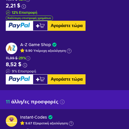
2,21 $
12
%
Επιστροφή
Καλύτερη επιστροφή χρημάτων
Αγοράστε τώρα
A-Z Game Shop
9.90
Υπέροχη
αξιολόγηση
11,99 $
-29%
8,52 $
9
%
Επιστροφή
Αγοράστε τώρα
11
άλλη/ες προσφορές
Instant-Codes
9.67
Εξαιρετική
αξιολόγηση