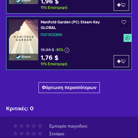
1,96 $
Steam
11
%
Επιστροφή
Manifold Garden (PC) Steam Key
GLOBAL
ΠΑΓΚΌΣΜΙΑ
19,99 $
-91%
1,76 $
Steam
11
%
Επιστροφή
Φόρτωση περισσότερων
Κριτικές
:
0
Εμπειρία παιχνιδιού
Σενάριο