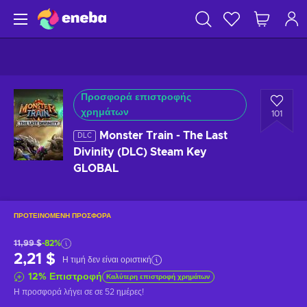
Προσφορά επιστροφής
χρημάτων
101
Monster Train - The Last
DLC
Divinity (DLC) Steam Key
GLOBAL
ΠΡΟΤΕΙΝΌΜΕΝΗ ΠΡΟΣΦΟΡΆ
11,99 $
-82%
2,21 $
Η τιμή δεν είναι οριστική
12
%
Επιστροφή
Καλύτερη επιστροφή χρημάτων
Η προσφορά λήγει σε
σε 52 ημέρες
!