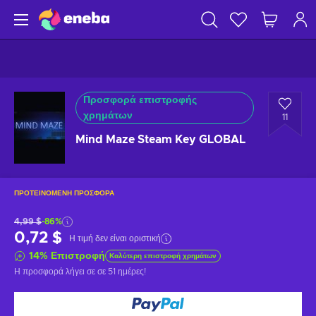
Προσφορά επιστροφής
χρημάτων
11
Mind Maze Steam Key GLOBAL
ΠΡΟΤΕΙΝΌΜΕΝΗ ΠΡΟΣΦΟΡΆ
4,99 $
-86%
0,72 $
Η τιμή δεν είναι οριστική
14
%
Επιστροφή
Καλύτερη επιστροφή χρημάτων
Η προσφορά λήγει σε
σε 51 ημέρες
!