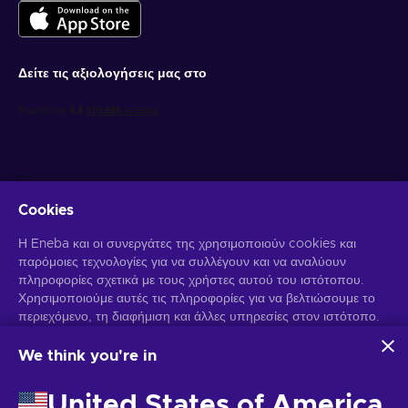
Δείτε τις αξιολογήσεις μας στο
Cookies
Λάβετε προσωποποιημένες προσφορές για παιχνίδια
Η Eneba και οι συνεργάτες της χρησιμοποιούν cookies και
παρόμοιες τεχνολογίες για να συλλέγουν και να αναλύουν
Γραφτείτε συνδρομητής
πληροφορίες σχετικά με τους χρήστες αυτού του ιστότοπου.
Χρησιμοποιούμε αυτές τις πληροφορίες για να βελτιώσουμε το
Μπορείτε να απεγγραφείτε οποιαδήποτε στιγμή. Επισκεφθείτε την
περιεχόμενο, τη διαφήμιση και άλλες υπηρεσίες στον ιστότοπο.
Ειδοποίηση Απορρήτου
για περισσότερες πληροφορίες.
Τα προσωπικά σας δεδομένα ενδέχεται επίσης να
χρησιμοποιηθούν για την εξατομίκευση διαφημίσεων.
We think you're in
Κάνοντας κλικ στο "Αποδοχή όλων", συναινείτε στη χρήση
Ελληνικά
USD
αυτών των τεχνολογιών από την Eneba και τους συνεργάτες
United States of America