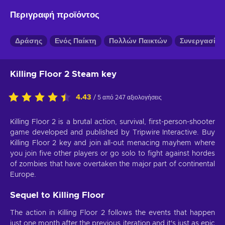
Περιγραφή προϊόντος
Δράσης
Ενός Παίκτη
Πολλών Παικτών
Συνεργασίας
Killing Floor 2 Steam key
4.43
/ 5 από 247 αξιολογήσεις
Killing Floor 2 is a brutal action, survival, first-person-shooter
game developed and published by Tripwire Interactive. Buy
Killing Floor 2 key and join all-out menacing mayhem where
you join five other players or go solo to fight against hordes
of zombies that have overtaken the major part of continental
Europe.
Sequel to Killing Floor
The action in Killing Floor 2 follows the events that happen
just one month after the previous iteration and it's just as epic