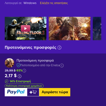
Λειτουργεί σε
:
Windows
Ελέγξτε τις απαιτήσεις
Προτεινόμενες προσφορές
Προτεινόμενη προσφορά
Πιστοποιημένο από την Eneba
29,99 $
-93%
2,17 $
14
%
Επιστροφή
Καλύτερη επιστροφή χρημάτων
Αγοράστε τώρα