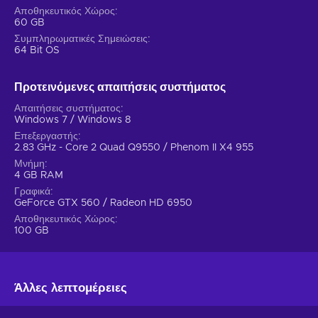
even bloodier and messier than its predecessor.
Αποθηκευτικός Χώρος
60 GB
Συμπληρωματικές Σημειώσεις
64 Bit OS
Προτεινόμενες απαιτήσεις συστήματος
Απαιτήσεις συστήματος
Windows 7 / Windows 8
Επεξεργαστής
2.83 GHz - Core 2 Quad Q9550 / Phenom II X4 955
Μνήμη
4 GB RAM
Γραφικά
GeForce GTX 560 / Radeon HD 6950
Αποθηκευτικός Χώρος
100 GB
Άλλες λεπτομέρειες