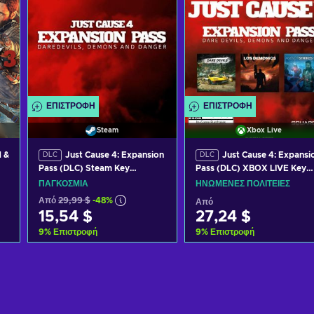
ΕΠΙΣΤΡΟΦΉ
ΕΠΙΣΤΡΟΦΉ
Steam
Xbox Live
d &
Just Cause 4: Expansion
Just Cause 4: Expansi
DLC
DLC
Pass (DLC) Steam Key
Pass (DLC) XBOX LIVE Key
GLOBAL
UNITED STATES
ΠΑΓΚΌΣΜΙΑ
ΗΝΩΜΈΝΕΣ ΠΟΛΙΤΕΊΕΣ
Από
29,99 $
-48%
Από
15,54 $
27,24 $
9
%
Επιστροφή
9
%
Επιστροφή
Προσθήκη στο καλάθι
Προσθήκη στο καλάθι
Δείτε προσφορές
Δείτε προσφορές