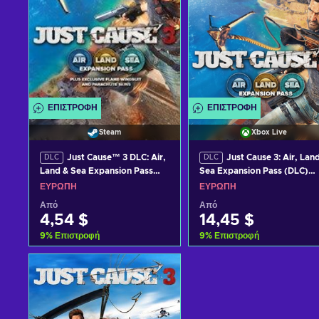
ΕΠΙΣΤΡΟΦΉ
ΕΠΙΣΤΡΟΦΉ
Steam
Xbox Live
Just Cause™ 3 DLC: Air,
Just Cause 3: Air, Lan
DLC
DLC
Land & Sea Expansion Pass
Sea Expansion Pass (DLC)
(DLC) Steam Key (PC)
XBOX LIVE Key EUROPE
ΕΥΡΏΠΗ
ΕΥΡΏΠΗ
EUROPE
Από
Από
4,54 $
14,45 $
9
%
Επιστροφή
9
%
Επιστροφή
Προσθήκη στο καλάθι
Προσθήκη στο καλάθι
Δείτε προσφορές
Δείτε προσφορές