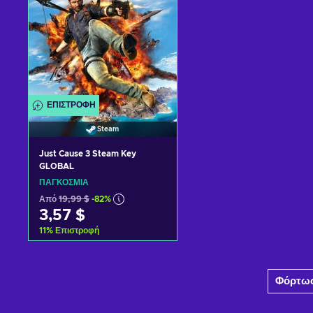
ΕΠΙΣΤΡΟΦΉ
Steam
Just Cause 3 Steam Key
GLOBAL
ΠΑΓΚΌΣΜΙΑ
Από
19,99 $
-82%
3,57 $
11
%
Επιστροφή
Προσθήκη στο καλάθι
Φόρτωσ
Δείτε προσφορές