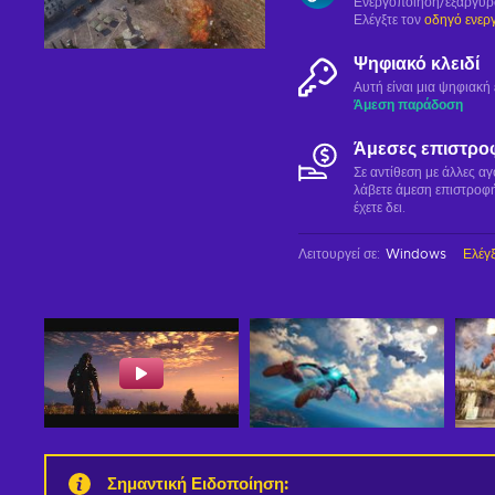
Ενεργοποίηση/εξαργύ
Ελέγξτε τον
οδηγό ενερ
Ψηφιακό κλειδί
Αυτή είναι μια ψηφιακ
Άμεση παράδοση
Άμεσες επιστρο
Σε αντίθεση με άλλες α
λάβετε άμεση επιστροφή
έχετε δει.
Λειτουργεί σε
:
Windows
Ελέγξ
Σημαντική Ειδοποίηση
: