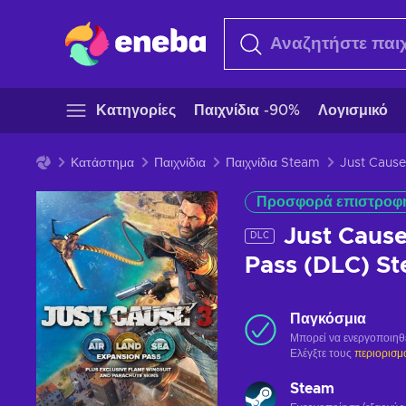
Κατηγορίες
Παιχνίδια -90%
Λογισμικό
Κατάστημα
Παιχνίδια
Παιχνίδια Steam
Just Caus
Προσφορά επιστροφ
Just Cause
DLC
Pass (DLC) S
Παγκόσμια
Μπορεί να ενεργοποιηθ
Ελέγξτε τους
περιορισμ
Steam