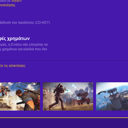
ρωση σε
Steam
γοποίησης
ή έκδοση του προϊόντος (CD-KEY)
φές χρημάτων
γορές, η Eneba σάς επιτρέπει να
 χρημάτων για κλειδιά που δεν
τε τις απαιτήσεις