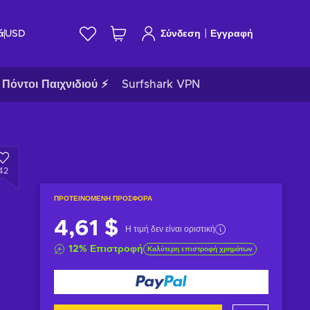
|
ά
USD
Σύνδεση
Εγγραφή
Πόντοι Παιχνιδιού ⚡
Surfshark VPN
42
ΠΡΟΤΕΙΝΌΜΕΝΗ ΠΡΟΣΦΟΡΆ
4,61 $
Η τιμή δεν είναι οριστική
12
%
Επιστροφή
Καλύτερη επιστροφή χρημάτων