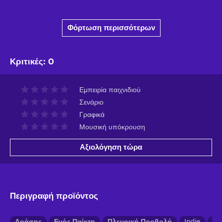
Φόρτωση περισσότερων
Κριτικές
:
0
Εμπειρία παιχνιδιού
Σενάριο
Γραφικά
Μουσική υπόκρουση
Αξιολόγηση τώρα
Περιγραφή προϊόντος
Δράσης
Ενός Παίκτη
Πλευρική Προβολή
Indie
Αγ