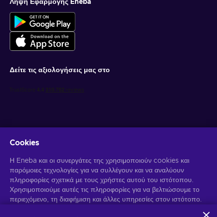
Λήψη Εφαρμογής Eneba
Δείτε τις αξιολογήσεις μας στο
Cookies
Λάβετε προσωποποιημένες προσφορές για παιχνίδια
Η Eneba και οι συνεργάτες της χρησιμοποιούν cookies και
παρόμοιες τεχνολογίες για να συλλέγουν και να αναλύουν
Γραφτείτε συνδρομητής
πληροφορίες σχετικά με τους χρήστες αυτού του ιστότοπου.
Χρησιμοποιούμε αυτές τις πληροφορίες για να βελτιώσουμε το
Μπορείτε να απεγγραφείτε οποιαδήποτε στιγμή. Επισκεφθείτε την
περιεχόμενο, τη διαφήμιση και άλλες υπηρεσίες στον ιστότοπο.
Ειδοποίηση Απορρήτου
για περισσότερες πληροφορίες.
Τα προσωπικά σας δεδομένα ενδέχεται επίσης να