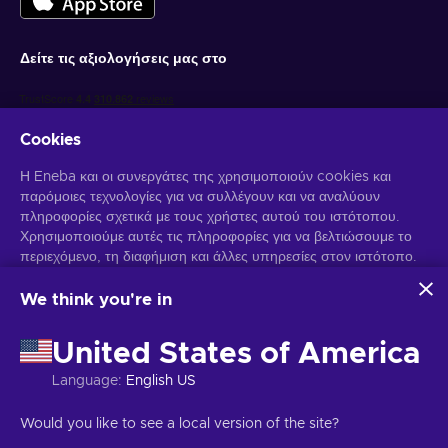
Δείτε τις αξιολογήσεις μας στο
Cookies
Η Eneba και οι συνεργάτες της χρησιμοποιούν cookies και
παρόμοιες τεχνολογίες για να συλλέγουν και να αναλύουν
πληροφορίες σχετικά με τους χρήστες αυτού του ιστότοπου.
Χρησιμοποιούμε αυτές τις πληροφορίες για να βελτιώσουμε το
Λάβετε προσωποποιημένες προσφορές για παιχνίδια
περιεχόμενο, τη διαφήμιση και άλλες υπηρεσίες στον ιστότοπο.
Γραφτείτε συνδρομητής
Τα προσωπικά σας δεδομένα ενδέχεται επίσης να
χρησιμοποιηθούν για την εξατομίκευση διαφημίσεων.
We think you're in
Μπορείτε να απεγγραφείτε οποιαδήποτε στιγμή. Επισκεφθείτε την
Κάνοντας κλικ στο "Αποδοχή όλων", συναινείτε στη χρήση
Ειδοποίηση Απορρήτου
για περισσότερες πληροφορίες.
αυτών των τεχνολογιών από την Eneba και τους συνεργάτες
United States of America
της. Μπορείτε να προσαρμόσετε τη συγκατάθεσή σας κάνοντας
κλικ στην επιλογή "Προσαρμογή".
Language
:
English US
Ελληνικά
USD
Για περισσότερες πληροφορίες σχετικά με τον τρόπο με τον
οποίο η Google χρησιμοποιεί τα δεδομένα σας, ανατρέξτε στην
Would you like to see a local version of the site?
ενότητα
Ασφάλεια και απόρρητο της Google Business
.