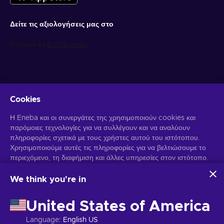
Δείτε τις αξιολογήσεις μας στο
Cookies
Λάβετε προσωποποιημένες προσφορές για παιχνίδια
Η Eneba και οι συνεργάτες της χρησιμοποιούν cookies και
παρόμοιες τεχνολογίες για να συλλέγουν και να αναλύουν
Γραφτείτε συνδρομητής
πληροφορίες σχετικά με τους χρήστες αυτού του ιστότοπου.
Χρησιμοποιούμε αυτές τις πληροφορίες για να βελτιώσουμε το
Μπορείτε να απεγγραφείτε οποιαδήποτε στιγμή. Επισκεφθείτε την
περιεχόμενο, τη διαφήμιση και άλλες υπηρεσίες στον ιστότοπο.
Ειδοποίηση Απορρήτου
για περισσότερες πληροφορίες.
Τα προσωπικά σας δεδομένα ενδέχεται επίσης να
χρησιμοποιηθούν για την εξατομίκευση διαφημίσεων.
We think you're in
Κάνοντας κλικ στο "Αποδοχή όλων", συναινείτε στη χρήση
Ελληνικά
USD
αυτών των τεχνολογιών από την Eneba και τους συνεργάτες
United States of America
της. Μπορείτε να προσαρμόσετε τη συγκατάθεσή σας κάνοντας
κλικ στην επιλογή "Προσαρμογή".
Language
:
English US