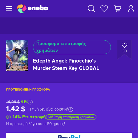
Προσφορά επιστροφής
χρημάτων
30
Edepth Angel: Pinocchio's
Murder Steam Key GLOBAL
ΠΡΟΤΕΙΝΌΜΕΝΗ ΠΡΟΣΦΟΡΆ
14,99 $
-91%
1,42 $
Η τιμή δεν είναι οριστική
14
%
Επιστροφή
Καλύτερη επιστροφή χρημάτων
Η προσφορά λήγει σε
σε 50 ημέρες
!