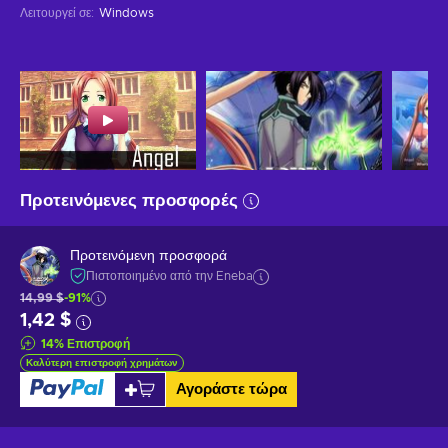
Λειτουργεί σε
:
Windows
Προτεινόμενες προσφορές
Προτεινόμενη προσφορά
Πιστοποιημένο από την Eneba
14,99 $
-91%
1,42 $
14
%
Επιστροφή
Καλύτερη επιστροφή χρημάτων
Αγοράστε τώρα