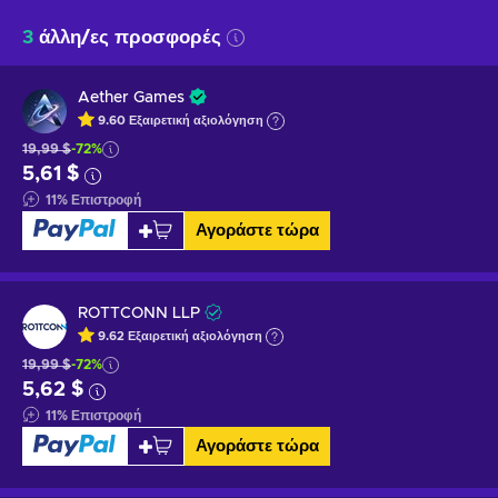
3
άλλη/ες προσφορές
Aether Games
9.60
Εξαιρετική
αξιολόγηση
19,99 $
-72%
5,61 $
11
%
Επιστροφή
Αγοράστε τώρα
ROTTCONN LLP
9.62
Εξαιρετική
αξιολόγηση
19,99 $
-72%
5,62 $
11
%
Επιστροφή
Αγοράστε τώρα