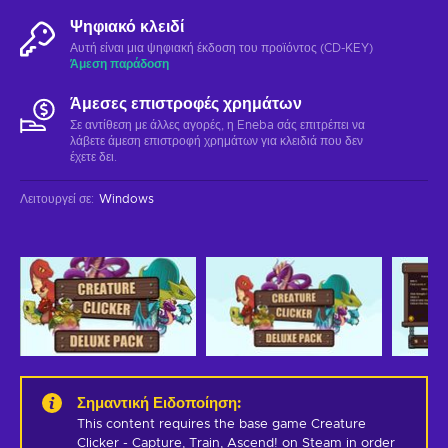
Ψηφιακό κλειδί
Αυτή είναι μια ψηφιακή έκδοση του προϊόντος (CD-KEY)
Άμεση παράδοση
Άμεσες επιστροφές χρημάτων
Σε αντίθεση με άλλες αγορές, η Eneba σάς επιτρέπει να
λάβετε άμεση επιστροφή χρημάτων για κλειδιά που δεν
έχετε δει.
Λειτουργεί σε
:
Windows
Σημαντική Ειδοποίηση
:
This content requires the base game Creature 
Clicker - Capture, Train, Ascend! on Steam in order 