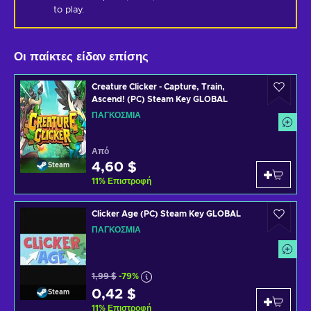
to play.
Οι παίκτες είδαν επίσης
Creature Clicker - Capture, Train,
Ascend! (PC) Steam Key GLOBAL
ΠΑΓΚΌΣΜΙΑ
Από
4,60 $
Steam
11
%
Επιστροφή
Clicker Age (PC) Steam Key GLOBAL
ΠΑΓΚΌΣΜΙΑ
1,99 $
-79%
0,42 $
Steam
11
%
Επιστροφή