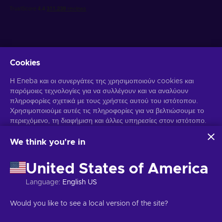
Cookies
Λάβετε προσωποποιημένες προσφορές για παιχνίδια
Η Eneba και οι συνεργάτες της χρησιμοποιούν cookies και
παρόμοιες τεχνολογίες για να συλλέγουν και να αναλύουν
Γραφτείτε συνδρομητής
πληροφορίες σχετικά με τους χρήστες αυτού του ιστότοπου.
Χρησιμοποιούμε αυτές τις πληροφορίες για να βελτιώσουμε το
Μπορείτε να απεγγραφείτε οποιαδήποτε στιγμή. Επισκεφθείτε την
περιεχόμενο, τη διαφήμιση και άλλες υπηρεσίες στον ιστότοπο.
Ειδοποίηση Απορρήτου
για περισσότερες πληροφορίες.
Τα προσωπικά σας δεδομένα ενδέχεται επίσης να
χρησιμοποιηθούν για την εξατομίκευση διαφημίσεων.
We think you're in
Κάνοντας κλικ στο "Αποδοχή όλων", συναινείτε στη χρήση
Ελληνικά
USD
αυτών των τεχνολογιών από την Eneba και τους συνεργάτες
United States of America
της. Μπορείτε να προσαρμόσετε τη συγκατάθεσή σας κάνοντας
κλικ στην επιλογή "Προσαρμογή".
Language
:
English US
Για περισσότερες πληροφορίες σχετικά με τον τρόπο με τον
Πνευματικά δικαιώματα © 2026 Eneba. Όλα τα δικαιώματα διατηρούνται.
οποίο η Google χρησιμοποιεί τα δεδομένα σας, ανατρέξτε στην
JSC "Play Helis", οδός Gyneju 4-333, Βίλνιους, Δημοκρατία της
Would you like to see a local version of the site?
ενότητα
Ασφάλεια και απόρρητο της Google Business
.
Λιθουανίας
Όροι και Προϋποθέσεις
,
Ειδοποίηση απορρήτου
,
Προτιμήσεις cookies
.