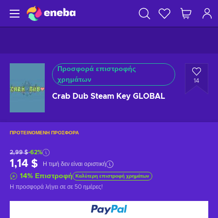
Προσφορά επιστροφής
χρημάτων
14
Crab Dub Steam Key GLOBAL
ΠΡΟΤΕΙΝΌΜΕΝΗ ΠΡΟΣΦΟΡΆ
2,99 $
-62%
1,14 $
Η τιμή δεν είναι οριστική
14
%
Επιστροφή
Καλύτερη επιστροφή χρημάτων
Η προσφορά λήγει σε
σε 50 ημέρες
!