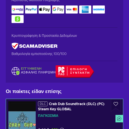
Κρυπτογράφηση & Προστασία Δεδομένων
Βαθμολογία εμπιστοσύνης 100/100
ΕΓΓΥΗΜΈΝΗ
ΕΠΙΛΟΓΉ
ΑΣΦΑΛΉΣ ΠΛΗΡΩΜΉ
ΣΥΝΤΆΚΤΗ
Οι παίκτες είδαν επίσης
Crab Dub Soundtrack (DLC) (PC)
DLC
Steam Key GLOBAL
ΠΑΓΚΌΣΜΙΑ