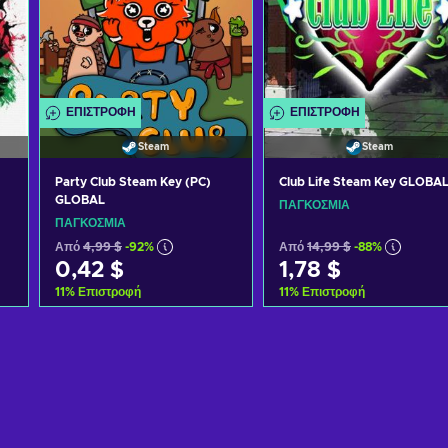
ΕΠΙΣΤΡΟΦΉ
ΕΠΙΣΤΡΟΦΉ
Steam
Steam
Party Club Steam Key (PC)
Club Life Steam Key GLOBA
GLOBAL
ΠΑΓΚΌΣΜΙΑ
ΠΑΓΚΌΣΜΙΑ
Από
4,99 $
-92%
Από
14,99 $
-88%
0,42 $
1,78 $
11
%
Επιστροφή
11
%
Επιστροφή
Προσθήκη στο καλάθι
Προσθήκη στο καλάθι
Δείτε προσφορές
Δείτε προσφορές