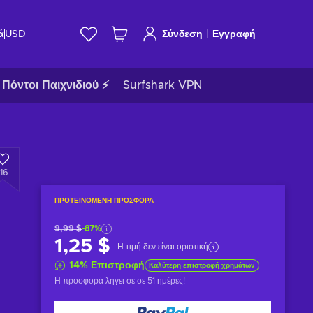
|
ά
USD
Σύνδεση
Εγγραφή
Πόντοι Παιχνιδιού ⚡
Surfshark VPN
116
ΠΡΟΤΕΙΝΌΜΕΝΗ ΠΡΟΣΦΟΡΆ
9,99 $
-87%
1,25 $
Η τιμή δεν είναι οριστική
14
%
Επιστροφή
Καλύτερη επιστροφή χρημάτων
Η προσφορά λήγει σε
σε 51 ημέρες
!