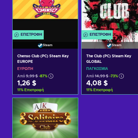
ΕΠΙΣΤΡΟΦΉ
ΕΠΙΣΤΡΟΦΉ
Steam
Steam
Chenso Club (PC) Steam Key
The Club (PC) Steam Key
EUROPE
GLOBAL
ΕΥΡΏΠΗ
ΠΑΓΚΌΣΜΙΑ
Από
9,99 $
-87%
Από
14,99 $
-73%
1,26 $
4,08 $
11
%
Επιστροφή
11
%
Επιστροφή
Προσθήκη στο καλάθι
Προσθήκη στο καλάθι
Δείτε προσφορές
Δείτε προσφορές