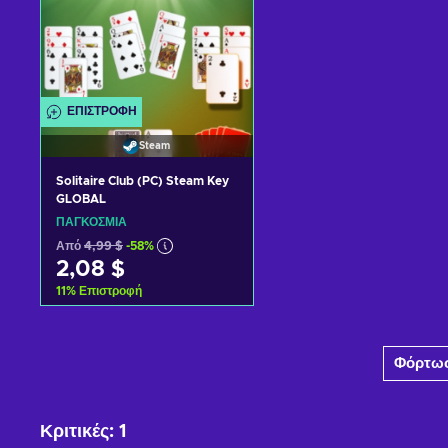
ΕΠΙΣΤΡΟΦΉ
Steam
Solitaire Club (PC) Steam Key
GLOBAL
ΠΑΓΚΌΣΜΙΑ
Από
4,99 $
-58%
2,08 $
11
%
Επιστροφή
Προσθήκη στο καλάθι
Φόρτωσ
Δείτε προσφορές
Κριτικές
:
1