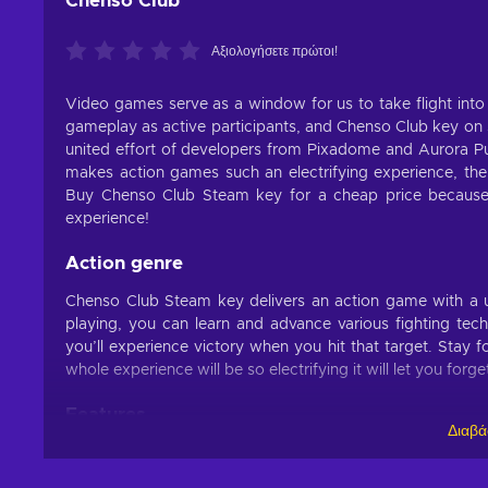
Chenso Club
Αξιολογήσετε πρώτοι!
Video games serve as a window for us to take flight into 
gameplay as active participants, and Chenso Club key on 
united effort of developers from Pixadome and Aurora Pu
makes action games such an electrifying experience, the 
Buy Chenso Club Steam key for a cheap price because
experience!
Action genre
Chenso Club Steam key delivers an action game with a u
playing, you can learn and advance various fighting tec
you’ll experience victory when you hit that target. Stay f
whole experience will be so electrifying it will let you forge
Features
Διαβά
Chenso Club key encompasses many neat features! Prepare t
gameplay elements: