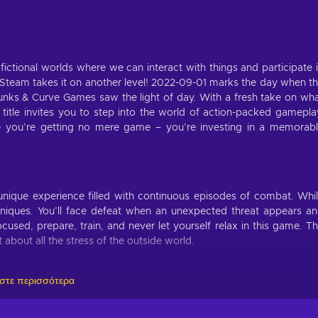
fictional worlds where we can interact with things and participate 
Steam takes it on another level! 2022-09-01 marks the day when t
nks & Curve Games saw the light of day. With a fresh take on wh
title invites you to step into the world of action-packed gamepla
 you’re getting no mere game – you’re investing in a memorab
nique experience filled with continuous episodes of combat. Whi
hniques. You’ll face defeat when an unexpected threat appears a
ocused, prepare, train, and never let yourself relax in this game. T
t about all the stress of the outside world.
στε περισσότερα
o spend hours playing this title, especially since it includes the