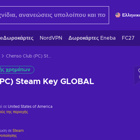
Ελληνικ
eΔωροκάρτες
NordVPN
Δωροκάρτες Eneba
FC27
Chenso Club (PC) Steam Key GLOBAL
ής χρημάτων
(PC) Steam Key GLOBAL
εί σε
United States of America
ούς της περιοχής
ρωση σε
Steam
γοποίησης