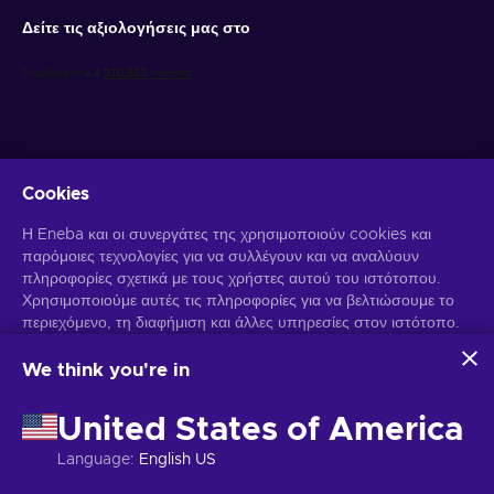
Δείτε τις αξιολογήσεις μας στο
Cookies
Λάβετε προσωποποιημένες προσφορές για παιχνίδια
Η Eneba και οι συνεργάτες της χρησιμοποιούν cookies και
παρόμοιες τεχνολογίες για να συλλέγουν και να αναλύουν
Γραφτείτε συνδρομητής
πληροφορίες σχετικά με τους χρήστες αυτού του ιστότοπου.
Χρησιμοποιούμε αυτές τις πληροφορίες για να βελτιώσουμε το
Μπορείτε να απεγγραφείτε οποιαδήποτε στιγμή. Επισκεφθείτε την
περιεχόμενο, τη διαφήμιση και άλλες υπηρεσίες στον ιστότοπο.
Ειδοποίηση Απορρήτου
για περισσότερες πληροφορίες.
Τα προσωπικά σας δεδομένα ενδέχεται επίσης να
χρησιμοποιηθούν για την εξατομίκευση διαφημίσεων.
We think you're in
Κάνοντας κλικ στο "Αποδοχή όλων", συναινείτε στη χρήση
Ελληνικά
USD
αυτών των τεχνολογιών από την Eneba και τους συνεργάτες
United States of America
της. Μπορείτε να προσαρμόσετε τη συγκατάθεσή σας κάνοντας
κλικ στην επιλογή "Προσαρμογή".
Language
:
English US
Για περισσότερες πληροφορίες σχετικά με τον τρόπο με τον
Πνευματικά δικαιώματα © 2026 Eneba. Όλα τα δικαιώματα διατηρούνται.