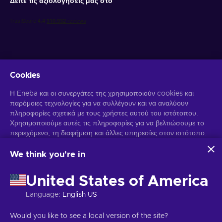
Δείτε τις αξιολογήσεις μας στο
Cookies
Λάβετε προσωποποιημένες προσφορές για παιχνίδια
Η Eneba και οι συνεργάτες της χρησιμοποιούν cookies και
παρόμοιες τεχνολογίες για να συλλέγουν και να αναλύουν
Γραφτείτε συνδρομητής
πληροφορίες σχετικά με τους χρήστες αυτού του ιστότοπου.
Χρησιμοποιούμε αυτές τις πληροφορίες για να βελτιώσουμε το
Μπορείτε να απεγγραφείτε οποιαδήποτε στιγμή. Επισκεφθείτε την
περιεχόμενο, τη διαφήμιση και άλλες υπηρεσίες στον ιστότοπο.
Ειδοποίηση Απορρήτου
για περισσότερες πληροφορίες.
Τα προσωπικά σας δεδομένα ενδέχεται επίσης να
χρησιμοποιηθούν για την εξατομίκευση διαφημίσεων.
We think you're in
Κάνοντας κλικ στο "Αποδοχή όλων", συναινείτε στη χρήση
Ελληνικά
USD
αυτών των τεχνολογιών από την Eneba και τους συνεργάτες
United States of America
της. Μπορείτε να προσαρμόσετε τη συγκατάθεσή σας κάνοντας
κλικ στην επιλογή "Προσαρμογή".
Language
:
English US
Για περισσότερες πληροφορίες σχετικά με τον τρόπο με τον
Πνευματικά δικαιώματα © 2026 Eneba. Όλα τα δικαιώματα διατηρούνται.
οποίο η Google χρησιμοποιεί τα δεδομένα σας, ανατρέξτε στην
JSC "Play Helis", οδός Gyneju 4-333, Βίλνιους, Δημοκρατία της
Would you like to see a local version of the site?