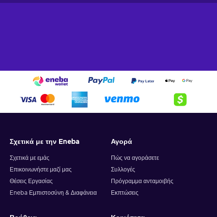
Atmospheric setting
– You dive into the perfect blend of
art style, music, and sound that evokes certain emotions;
Indie
– This title was created by an independent team of
developers focused on creative innovations;
Rhythm
– You have to hit the correct buttons to the beat
of the rhythm;
Singleplayer
– The game includes a story campaign
meant for solo players;
Stylized graphics
– This title stands out for its design
choices that emphasize certain features of the world by
simplifying and exaggerating them;
Cheap Breakout: Recharged price.
Σχετικά με την Eneba
Αγορά
Σχετικά με εμάς
Πώς να αγοράσετε
Επικοινωνήστε μαζί μας
Συλλογές
Θέσεις Εργασίας
Πρόγραμμα ανταμοιβής
Eneba Εμπιστοσύνη & Διαφάνεια
Εκπτώσεις