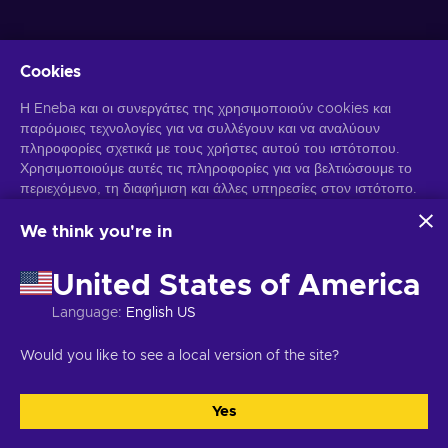
Cookies
Λάβετε προσωποποιημένες προσφορές για παιχνίδια
Η Eneba και οι συνεργάτες της χρησιμοποιούν cookies και
παρόμοιες τεχνολογίες για να συλλέγουν και να αναλύουν
Γραφτείτε συνδρομητής
πληροφορίες σχετικά με τους χρήστες αυτού του ιστότοπου.
Χρησιμοποιούμε αυτές τις πληροφορίες για να βελτιώσουμε το
Μπορείτε να απεγγραφείτε οποιαδήποτε στιγμή. Επισκεφθείτε την
περιεχόμενο, τη διαφήμιση και άλλες υπηρεσίες στον ιστότοπο.
Ειδοποίηση Απορρήτου
για περισσότερες πληροφορίες.
Τα προσωπικά σας δεδομένα ενδέχεται επίσης να
χρησιμοποιηθούν για την εξατομίκευση διαφημίσεων.
We think you're in
Κάνοντας κλικ στο "Αποδοχή όλων", συναινείτε στη χρήση
Ελληνικά
USD
αυτών των τεχνολογιών από την Eneba και τους συνεργάτες
United States of America
της. Μπορείτε να προσαρμόσετε τη συγκατάθεσή σας κάνοντας
κλικ στην επιλογή "Προσαρμογή".
Language
:
English US
Για περισσότερες πληροφορίες σχετικά με τον τρόπο με τον
Πνευματικά δικαιώματα © 2026 Eneba. Όλα τα δικαιώματα διατηρούνται.
οποίο η Google χρησιμοποιεί τα δεδομένα σας, ανατρέξτε στην
JSC "Play Helis", οδός Gyneju 4-333, Βίλνιους, Δημοκρατία της
Would you like to see a local version of the site?
ενότητα
Ασφάλεια και απόρρητο της Google Business
.
Λιθουανίας
Όροι και Προϋποθέσεις
,
Ειδοποίηση απορρήτου
,
Προτιμήσεις cookies
.
Yes
Αποδοχή όλων
Προσαρμογή