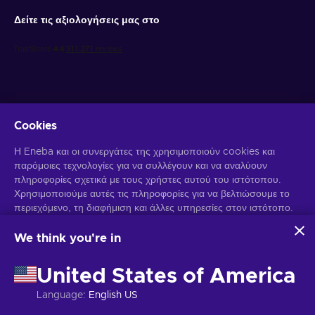
Δείτε τις αξιολογήσεις μας στο
Cookies
Λάβετε προσωποποιημένες προσφορές για παιχνίδια
Η Eneba και οι συνεργάτες της χρησιμοποιούν cookies και
παρόμοιες τεχνολογίες για να συλλέγουν και να αναλύουν
Γραφτείτε συνδρομητής
πληροφορίες σχετικά με τους χρήστες αυτού του ιστότοπου.
Χρησιμοποιούμε αυτές τις πληροφορίες για να βελτιώσουμε το
Μπορείτε να απεγγραφείτε οποιαδήποτε στιγμή. Επισκεφθείτε την
περιεχόμενο, τη διαφήμιση και άλλες υπηρεσίες στον ιστότοπο.
Ειδοποίηση Απορρήτου
για περισσότερες πληροφορίες.
Τα προσωπικά σας δεδομένα ενδέχεται επίσης να
χρησιμοποιηθούν για την εξατομίκευση διαφημίσεων.
We think you're in
Κάνοντας κλικ στο "Αποδοχή όλων", συναινείτε στη χρήση
Ελληνικά
USD
αυτών των τεχνολογιών από την Eneba και τους συνεργάτες
United States of America
της. Μπορείτε να προσαρμόσετε τη συγκατάθεσή σας κάνοντας
κλικ στην επιλογή "Προσαρμογή".
Language
:
English US
Για περισσότερες πληροφορίες σχετικά με τον τρόπο με τον
Πνευματικά δικαιώματα © 2026 Eneba. Όλα τα δικαιώματα διατηρούνται.