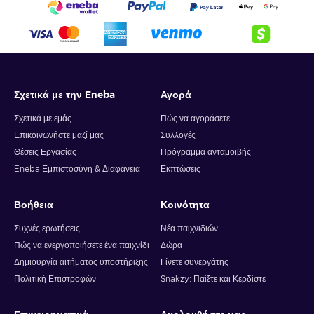
an already premade components or even better: download a
pre-made blueprint from online storage, where players from
all over the globe put their ideas into practice. Raise or lower
the very foundations of your house or stretch and drag the
edges of your walls if you lack some space.
Σχετικά με την Eneba
Αγορά
Σχετικά με εμάς
Πώς να αγοράσετε
Επικοινωνήστε μαζί μας
Συλλογές
Θέσεις Εργασίας
Πρόγραμμα ανταμοιβής
Eneba Εμπιστοσύνη & Διαφάνεια
Εκπτώσεις
Βοήθεια
Κοινότητα
Συχνές ερωτήσεις
Νέα παιχνιδιών
Πώς να ενεργοποιήσετε ένα παιχνίδι
Δώρα
Δημιουργία αιτήματος υποστήριξης
Γίνετε συνεργάτης
Πολιτική Επιστροφών
Snakzy: Παίξτε και Κερδίστε