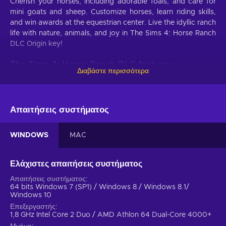
Cherish your horses, including adorable foals, and care for
mini goats and sheep. Customize horses, learn riding skills,
and win awards at the equestrian center. Live the idyllic ranch
life with nature, animals, and joy in The Sims 4: Horse Ranch
DLC Origin key!
The Sims 4: Horse Ranch DLC features
Διαβάστε περισσότερα
Unlock the enchanting world of The Sims 4: Horse Ranch
DLC, where you can gallop into a realm of equestrian
adventure, nurturing majestic horses, designing your dream
Απαιτήσεις συστήματος
ranch, and immersing yourself in the idyllic countryside. This
is what awaits you in this The Sims 4 DLC:
WINDOWS
MAC
Western-style clothing for all age groups.
Dress in
authentic Western-style clothing for all age groups,
Ελάχιστες απαιτήσεις συστήματος
including flannel shirts, jeans with chaps, and button-up
Western shirts, and complete the look with classic
Απαιτήσεις συστήματος
64 bits Windows 7 (SP1) / Windows 8 / Windows 8.1/
Cowboy boots and hats;
Windows 10
Rustic building items.
Embellish your ranch with rustic
Επεξεργαστής
building items that exude charm, like weathered wood
1,8 GHz Intel Core 2 Duo / AMD Athlon 64 Dual-Core 4000+
swatches featuring columns and sliding barn doors that