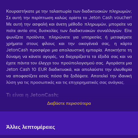
Κουραστήκατε με την ταλαιπωρία των διαδικτυακών πληρωμών;
Σε αυτή την περίπτωση καλώς ορίστε το Jeton Cash voucher!
Με αυτή την ασφαλή και άνετη μέθοδο πληρωμών, μπορείτε να
πείτε αντίο στις δυσκολίες των διαδικτυακών συναλλαγών. Είτε
ψωνίζετε προϊόντα, πληρώνετε για υπηρεσίες ή μεταφέρετε
χρήματα στους φίλους και την οικογένειά σας, η κάρτα
JetonCash προσφέρει μια απολαυστική εμπειρία. Αποκτήστε τη
δύναμη να κάνετε αγορές, να διαχειρίζεστε τα έξοδά σας και να
έχετε πάντα τον έλεγχο του προϋπολογισμού σας. Αγοράστε μια
Jeton Cash 10 EUR διαδικτυακά, και απολαύστε την ελευθερία
να αποφασίζετε εσείς πόσα θα ξοδέψετε. Αποτελεί την ιδανική
λύση για τις προσωπικές και τις επιχειρηματικές σας ανάγκες.
Τι είναι η JetonCash;
Διαβάστε περισσότερα
Η JetonCash είναι μια φιλική προς το χρήστη λύση ψηφιακών
πληρωμών που κάνει τις διαδικτυακές συναλλαγές ασφαλείς και
άνετες. Κάντε recharge την Jeton Cash, πείτε αντίο στις
δυσκολίες των παραδοσιακών τραπεζικών υπηρεσιών, και
Άλλες λεπτομέρειες
απολαύστε άμεσες πληρωμές μόνο με μερικά κλικ. Προσφέρει