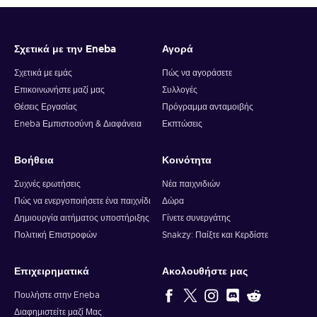
6. You will have a summary of your transaction appearing
and your crypto will arrive soon in your wallet.
Σχετικά με την Eneba
Αγορά
Note: You can choose one currency at a time and can only
redeem your whole voucher at once. Once you’ve done that,
Σχετικά με εμάς
Πώς να αγοράσετε
you should give it up to 30 minutes for your cryptocurrency
Επικοινωνήστε μαζί μας
Συλλογές
to arrive in your wallet. After that, you can use your new
Θέσεις Εργασίας
Πρόγραμμα ανταμοιβής
wallet balance as you like.
Eneba Εμπιστοσύνη & Διαφάνεια
Εκπτώσεις
Βοήθεια
Κοινότητα
Συχνές ερωτήσεις
Νέα παιχνιδιών
Πώς να ενεργοποιήσετε ένα παιχνίδι
Δώρα
Δημιουργία αιτήματος υποστήριξης
Γίνετε συνεργάτης
Πολιτική Επιστροφών
Snakzy: Παίξτε και Κερδίστε
Επιχειρηματικά
Ακολουθήστε μας
Πουλήστε στην Eneba
Διαφημιστείτε μαζί Μας