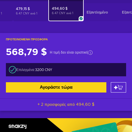
494,60 $
479,15 $
Εξαντλημένο
Εξαντ
6.47 CNY ανά
1
ά
1
6.47 CNY ανά
1
ΠΡΟΤΕΙΝΌΜΕΝΗ ΠΡΟΣΦΟΡΆ
568,79 $
Η τιμή δεν είναι οριστική
Επιλεγμένα:
3200 CNY
Αγοράστε τώρα
+ 2 προσφορές από
494,60 $