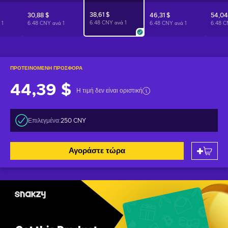
38,61 $
30,88 $
46,31 $
54,04
6.48 CNY ανά
1
ά
1
6.48 CNY ανά
1
6.48 CNY ανά
1
6.48 
ΠΡΟΤΕΙΝΌΜΕΝΗ ΠΡΟΣΦΟΡΆ
44,39 $
Η τιμή δεν είναι οριστική
Επιλεγμένα:
250 CNY
Αγοράστε τώρα