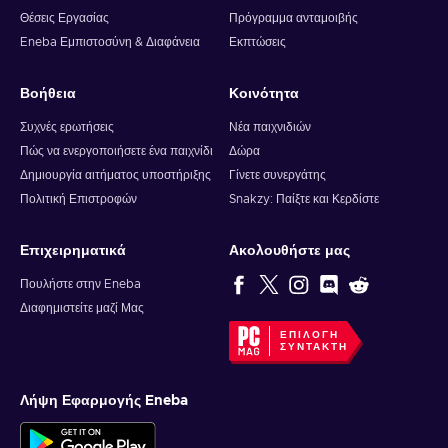
to arrive in your wallet. After that, you can use your new
Θέσεις Εργασίας
Πρόγραμμα ανταμοιβής
wallet balance as you like.
Eneba Εμπιστοσύνη & Διαφάνεια
Εκπτώσεις
Βοήθεια
Κοινότητα
Συχνές ερωτήσεις
Νέα παιχνιδιών
Πώς να ενεργοποιήσετε ένα παιχνίδι
Δώρα
Δημιουργία αιτήματος υποστήριξης
Γίνετε συνεργάτης
Πολιτική Επιστροφών
Snakzy: Παίξτε και Κερδίστε
Επιχειρηματικά
Ακολουθήστε μας
Πουλήστε στην Eneba
Διαφημιστείτε μαζί Μας
ΕΠΙΛΟΓΉ
ΣΥΝΤΆΚΤΗ
Λήψη Εφαρμογής Eneba