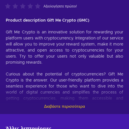
Αξιολογήσετε πρώτοι!
Product description Gift Me Crypto (GMC)
Gift Me Crypto is an innovative solution for rewarding your
platform users with cryptocurrency. Integration of our service
will allow you to improve your reward system, make it more
attractive, and open access to cryptocurrencies for your
users. Try to offer your users not only valuable but also
promising rewards.
Curious about the potential of cryptocurrencies? Gift Me
Crypto is the answer. Our user-friendly platform provides a
seamless experience for those who want to dive into the
world of digital currencies and simplifies the process of
getting cryptocurrencies, making them accessible and
hassle-free.
Διαβάστε περισσότερα
Offer your users the opportunity to obtain cryptocurrencies
with a simple voucher system. With Gift Me Crypto vouchers,
Άλλες λεπτομέρειες
users can easily receive popular cryptocurrencies such as