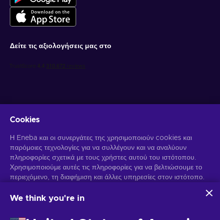
Δείτε τις αξιολογήσεις μας στο
Cookies
Λάβετε προσωποποιημένες προσφορές για παιχνίδια
Η Eneba και οι συνεργάτες της χρησιμοποιούν cookies και
παρόμοιες τεχνολογίες για να συλλέγουν και να αναλύουν
Γραφτείτε συνδρομητής
πληροφορίες σχετικά με τους χρήστες αυτού του ιστότοπου.
Χρησιμοποιούμε αυτές τις πληροφορίες για να βελτιώσουμε το
Μπορείτε να απεγγραφείτε οποιαδήποτε στιγμή. Επισκεφθείτε την
περιεχόμενο, τη διαφήμιση και άλλες υπηρεσίες στον ιστότοπο.
Ειδοποίηση Απορρήτου
για περισσότερες πληροφορίες.
Τα προσωπικά σας δεδομένα ενδέχεται επίσης να
χρησιμοποιηθούν για την εξατομίκευση διαφημίσεων.
We think you're in
Κάνοντας κλικ στο "Αποδοχή όλων", συναινείτε στη χρήση
Ελληνικά
USD
αυτών των τεχνολογιών από την Eneba και τους συνεργάτες