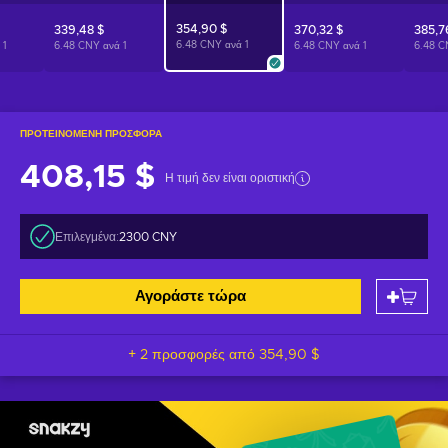
354,90 $
339,48 $
370,32 $
385,7
6.48 CNY ανά
1
ά
1
6.48 CNY ανά
1
6.48 CNY ανά
1
6.48 
ΠΡΟΤΕΙΝΌΜΕΝΗ ΠΡΟΣΦΟΡΆ
408,15 $
Η τιμή δεν είναι οριστική
Επιλεγμένα:
2300 CNY
Αγοράστε τώρα
+ 2 προσφορές από
354,90 $