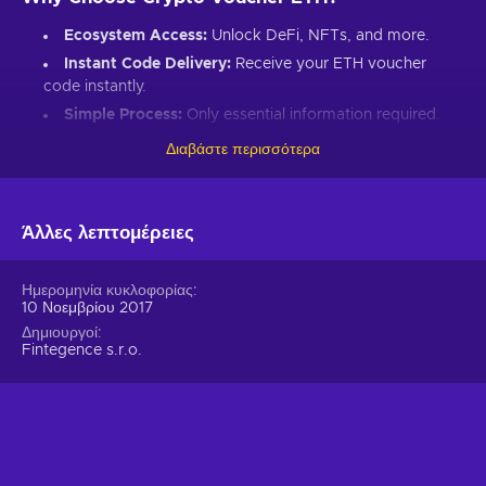
Ecosystem Access:
Unlock DeFi, NFTs, and more.
Instant Code Delivery:
Receive your ETH voucher
code instantly.
Simple Process:
Only essential information required.
Great Gift:
Introduce loved ones to Ethereum’s world.
Διαβάστε περισσότερα
How to Redeem Your ETH Voucher Code:
Set up an Ethereum-compatible wallet.
Άλλες λεπτομέρειες
Head to the Crypto Voucher website.
Input your ETH voucher code.
Ημερομηνία κυκλοφορίας
10 Νοεμβρίου 2017
Provide your email for confirmation.
Δημιουργοί
Choose Ethereum (ETH).
Fintegence s.r.o.
Enter your wallet address.
Click “I understand & agree. Redeem.”
ETH appears in your wallet in about 30 minutes.
For lower fees and extended functionality, redeem directly
into the Crypto Voucher wallet.